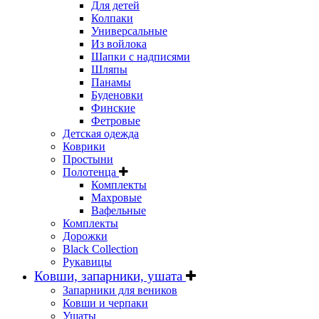
Для детей
Колпаки
Универсальные
Из войлока
Шапки с надписями
Шляпы
Панамы
Буденовки
Финские
Фетровые
Детская одежда
Коврики
Простыни
Полотенца
Комплекты
Махровые
Вафельные
Комплекты
Дорожки
Black Collection
Рукавицы
Ковши, запарники, ушата
Запарники для веников
Ковши и черпаки
Ушаты