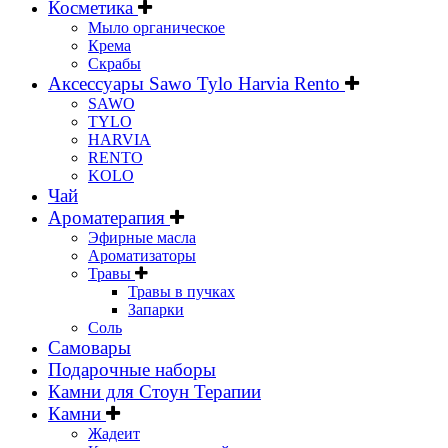
Косметика
Мыло органическое
Крема
Скрабы
Аксессуары Sawo Tylo Harvia Rento
SAWO
TYLO
HARVIA
RENTO
KOLO
Чай
Ароматерапия
Эфирные масла
Ароматизаторы
Травы
Травы в пучках
Запарки
Соль
Самовары
Подарочные наборы
Камни для Стоун Терапии
Камни
Жадеит