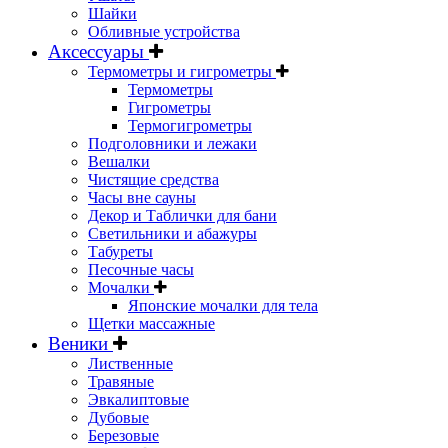
Шайки
Обливные устройства
Аксессуары
Термометры и гигрометры
Термометры
Гигрометры
Термогигрометры
Подголовники и лежаки
Вешалки
Чистящие средства
Часы вне сауны
Декор и Таблички для бани
Светильники и абажуры
Табуреты
Песочные часы
Мочалки
Японские мочалки для тела
Щетки массажные
Веники
Лиственные
Травяные
Эвкалиптовые
Дубовые
Березовые