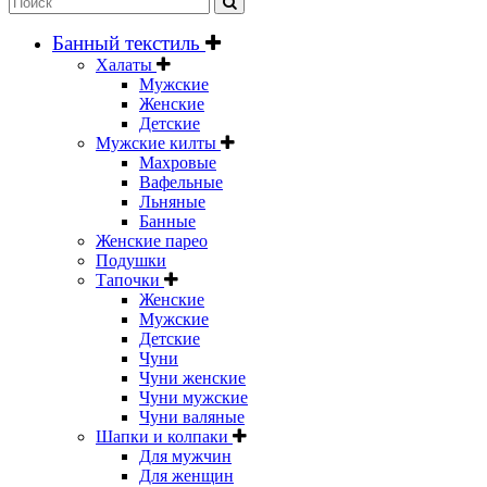
Банный текстиль
Халаты
Мужские
Женские
Детские
Мужские килты
Махровые
Вафельные
Льняные
Банные
Женские парео
Подушки
Тапочки
Женские
Мужские
Детские
Чуни
Чуни женские
Чуни мужские
Чуни валяные
Шапки и колпаки
Для мужчин
Для женщин