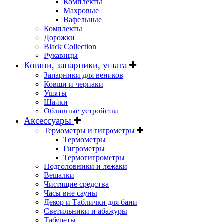
Комплекты
Махровые
Вафельные
Комплекты
Дорожки
Black Collection
Рукавицы
Ковши, запарники, ушата
Запарники для веников
Ковши и черпаки
Ушаты
Шайки
Обливные устройства
Аксессуары
Термометры и гигрометры
Термометры
Гигрометры
Термогигрометры
Подголовники и лежаки
Вешалки
Чистящие средства
Часы вне сауны
Декор и Таблички для бани
Светильники и абажуры
Табуреты