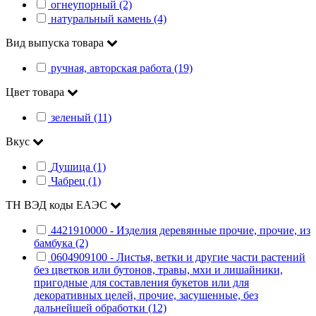
огнеупорный (2)
натуральный камень (4)
Вид выпуска товара
ручная, авторская работа (19)
Цвет товара
зеленый (11)
Вкус
Душица (1)
Чабрец (1)
ТН ВЭД коды ЕАЭС
4421910000 - Изделия деревянные прочие, прочие, из
бамбука (2)
0604909100 - Листья, ветки и другие части растений
без цветков или бутонов, травы, мхи и лишайники,
пригодные для составления букетов или для
декоративных целей, прочие, засушенные, без
дальнейшей обработки (12)