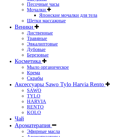
Песочные часы
Мочалки
Японские мочалки для тела
Щетки массажные
Веники
Лиственные
Травяные
Эвкалиптовые
Дубовые
Березовые
Косметика
Мыло органическое
Крема
Скрабы
Аксессуары Sawo Tylo Harvia Rento
SAWO
TYLO
HARVIA
RENTO
KOLO
Чай
Ароматерапия
Эфирные масла
Ароматизаторы