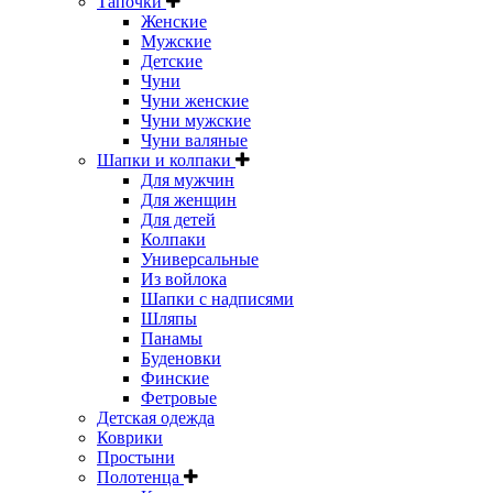
Тапочки
Женские
Мужские
Детские
Чуни
Чуни женские
Чуни мужские
Чуни валяные
Шапки и колпаки
Для мужчин
Для женщин
Для детей
Колпаки
Универсальные
Из войлока
Шапки с надписями
Шляпы
Панамы
Буденовки
Финские
Фетровые
Детская одежда
Коврики
Простыни
Полотенца