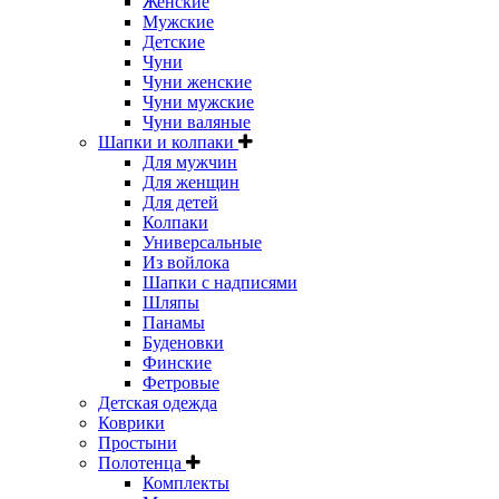
Женские
Мужские
Детские
Чуни
Чуни женские
Чуни мужские
Чуни валяные
Шапки и колпаки
Для мужчин
Для женщин
Для детей
Колпаки
Универсальные
Из войлока
Шапки с надписями
Шляпы
Панамы
Буденовки
Финские
Фетровые
Детская одежда
Коврики
Простыни
Полотенца
Комплекты