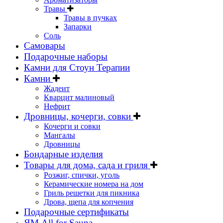
Травы
Травы в пучках
Запарки
Соль
Самовары
Подарочные наборы
Камни для Стоун Терапии
Камни
Жадеит
Кварцит малиновый
Нефрит
Дровницы, кочерги, совки
Кочерги и совки
Мангалы
Дровницы
Бондарные изделия
Товары для дома, сада и гриля
Розжиг, спички, уголь
Керамические номера на дом
Гриль решетки для пикника
Дрова, щепа для копчения
Подарочные сертификаты
ЯМ All for Sauna