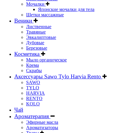
Мочалки
Японские мочалки для тела
Щетки массажные
Веники
Лиственные
Травяные
Эвкалиптовые
Дубовые
Березовые
Косметика
Мыло органическое
Крема
Скрабы
Аксессуары Sawo Tylo Harvia Rento
SAWO
TYLO
HARVIA
RENTO
KOLO
Чай
Ароматерапия
Эфирные масла
Ароматизаторы
Травы