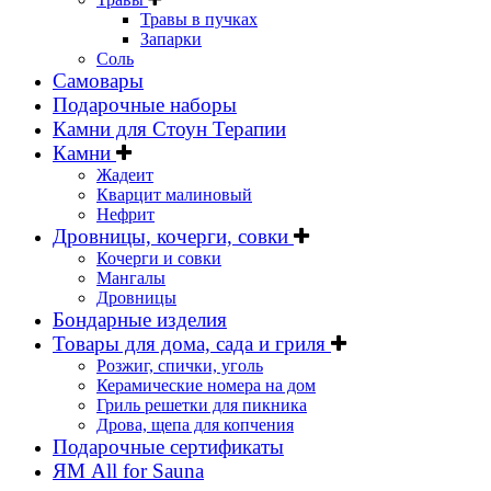
Травы в пучках
Запарки
Соль
Самовары
Подарочные наборы
Камни для Стоун Терапии
Камни
Жадеит
Кварцит малиновый
Нефрит
Дровницы, кочерги, совки
Кочерги и совки
Мангалы
Дровницы
Бондарные изделия
Товары для дома, сада и гриля
Розжиг, спички, уголь
Керамические номера на дом
Гриль решетки для пикника
Дрова, щепа для копчения
Подарочные сертификаты
ЯМ All for Sauna