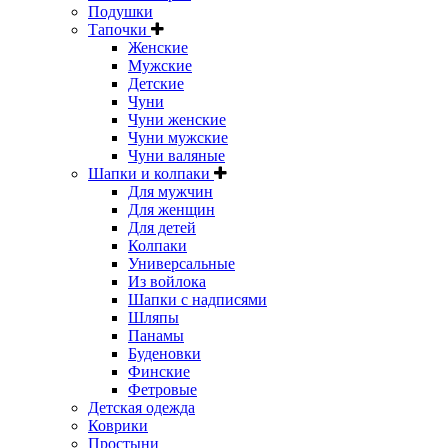
Подушки
Тапочки
Женские
Мужские
Детские
Чуни
Чуни женские
Чуни мужские
Чуни валяные
Шапки и колпаки
Для мужчин
Для женщин
Для детей
Колпаки
Универсальные
Из войлока
Шапки с надписями
Шляпы
Панамы
Буденовки
Финские
Фетровые
Детская одежда
Коврики
Простыни