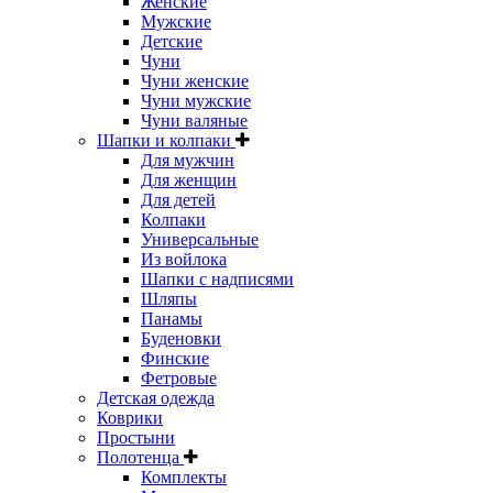
Женские
Мужские
Детские
Чуни
Чуни женские
Чуни мужские
Чуни валяные
Шапки и колпаки
Для мужчин
Для женщин
Для детей
Колпаки
Универсальные
Из войлока
Шапки с надписями
Шляпы
Панамы
Буденовки
Финские
Фетровые
Детская одежда
Коврики
Простыни
Полотенца
Комплекты