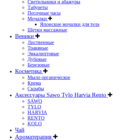
Светильники и абажуры
Табуреты
Песочные часы
Мочалки
Японские мочалки для тела
Щетки массажные
Веники
Лиственные
Травяные
Эвкалиптовые
Дубовые
Березовые
Косметика
Мыло органическое
Крема
Скрабы
Аксессуары Sawo Tylo Harvia Rento
SAWO
TYLO
HARVIA
RENTO
KOLO
Чай
Ароматерапия