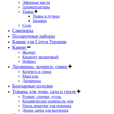
Эфирные масла
Ароматизаторы
Травы
Травы в пучках
Запарки
Соль
Самовары
Подарочные наборы
Камни для Стоун Терапии
Камни
Жадеит
Кварцит малиновый
Нефрит
Дровницы, кочерги, совки
Кочерги и совки
Мангалы
Дровницы
Бондарные изделия
Товары для дома, сада и гриля
Розжиг, спички, уголь
Керамические номера на дом
Гриль решетки для пикника
Дрова, щепа для копчения