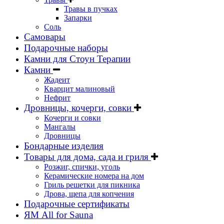
Травы в пучках
Запарки
Соль
Самовары
Подарочные наборы
Камни для Стоун Терапии
Камни
Жадеит
Кварцит малиновый
Нефрит
Дровницы, кочерги, совки
Кочерги и совки
Мангалы
Дровницы
Бондарные изделия
Товары для дома, сада и гриля
Розжиг, спички, уголь
Керамические номера на дом
Гриль решетки для пикника
Дрова, щепа для копчения
Подарочные сертификаты
ЯМ All for Sauna