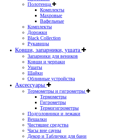
Полотенца
Комплекты
Махровые
Вафельные
Комплекты
Дорожки
Black Collection
Рукавицы
Ковши, запарники, ушата
Запарники для веников
Ковши и черпаки
Ушаты
Шайки
Обливные устройства
Аксессуары
Термометры и гигрометры
Термометры
Гигрометры
Термогигрометры
Подголовники и лежаки
Вешалки
Чистящие средства
Часы вне сауны
Декор и Таблички для бани