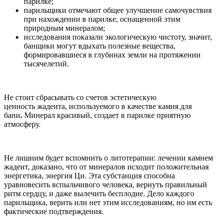
парилке;
парильщики отмечают общее улучшение самочувствия
при нахождении в парилке, оснащенной этим
природным минералом;
исследования показали экологическую чистоту, значит,
банщики могут вдыхать полезные вещества,
формировавшиеся в глубинах земли на протяжении
тысячелетий.
Не стоит сбрасывать со счетов эстетическую
ценность жадеита, используемого
в качестве камня для
бани
.
Минерал красивый, создает в парилке приятную
атмосферу.
Не лишним будет вспомнить о литотерапии: лечении камнем
жадеит, доказано, что от минералов исходит положительная
энергетика, энергия Ци. Эта субстанция способна
уравновесить вспыльчивого человека, вернуть правильный
ритм сердцу, и даже вылечить бесплодие. Дело каждого
парильщика, верить или нет этим исследованиям, но им есть
фактические подтверждения.