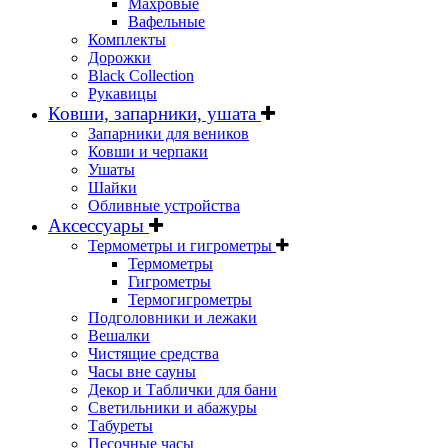
Махровые
Вафельные
Комплекты
Дорожки
Black Collection
Рукавицы
Ковши, запарники, ушата
Запарники для веников
Ковши и черпаки
Ушаты
Шайки
Обливные устройства
Аксессуары
Термометры и гигрометры
Термометры
Гигрометры
Термогигрометры
Подголовники и лежаки
Вешалки
Чистящие средства
Часы вне сауны
Декор и Таблички для бани
Светильники и абажуры
Табуреты
Песочные часы