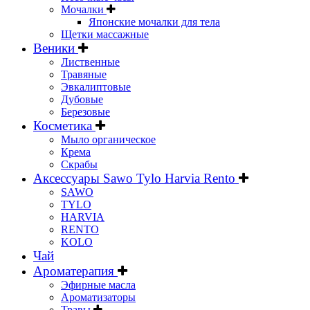
Мочалки
Японские мочалки для тела
Щетки массажные
Веники
Лиственные
Травяные
Эвкалиптовые
Дубовые
Березовые
Косметика
Мыло органическое
Крема
Скрабы
Аксессуары Sawo Tylo Harvia Rento
SAWO
TYLO
HARVIA
RENTO
KOLO
Чай
Ароматерапия
Эфирные масла
Ароматизаторы
Травы