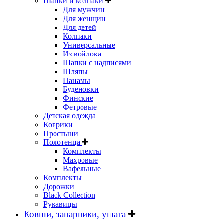
Шапки и колпаки
Для мужчин
Для женщин
Для детей
Колпаки
Универсальные
Из войлока
Шапки с надписями
Шляпы
Панамы
Буденовки
Финские
Фетровые
Детская одежда
Коврики
Простыни
Полотенца
Комплекты
Махровые
Вафельные
Комплекты
Дорожки
Black Collection
Рукавицы
Ковши, запарники, ушата