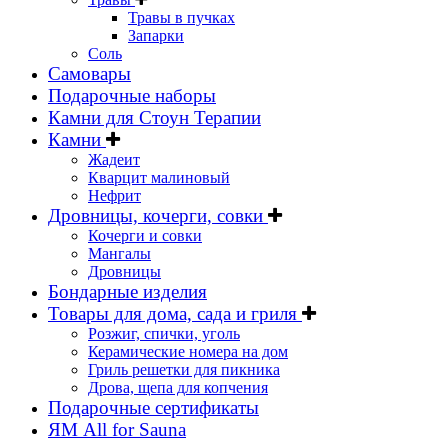
Травы в пучках
Запарки
Соль
Самовары
Подарочные наборы
Камни для Стоун Терапии
Камни
Жадеит
Кварцит малиновый
Нефрит
Дровницы, кочерги, совки
Кочерги и совки
Мангалы
Дровницы
Бондарные изделия
Товары для дома, сада и гриля
Розжиг, спички, уголь
Керамические номера на дом
Гриль решетки для пикника
Дрова, щепа для копчения
Подарочные сертификаты
ЯМ All for Sauna