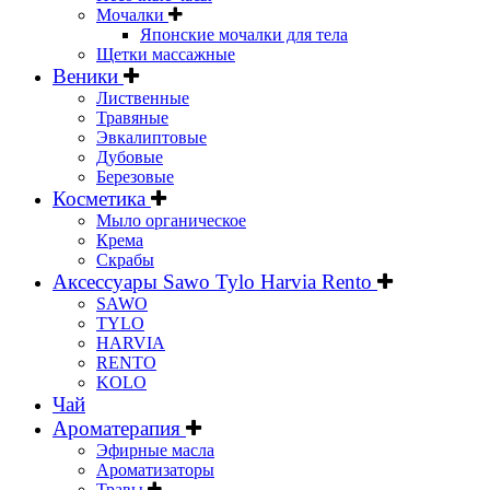
Мочалки
Японские мочалки для тела
Щетки массажные
Веники
Лиственные
Травяные
Эвкалиптовые
Дубовые
Березовые
Косметика
Мыло органическое
Крема
Скрабы
Аксессуары Sawo Tylo Harvia Rento
SAWO
TYLO
HARVIA
RENTO
KOLO
Чай
Ароматерапия
Эфирные масла
Ароматизаторы
Травы