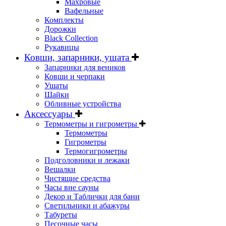
Махровые
Вафельные
Комплекты
Дорожки
Black Collection
Рукавицы
Ковши, запарники, ушата
Запарники для веников
Ковши и черпаки
Ушаты
Шайки
Обливные устройства
Аксессуары
Термометры и гигрометры
Термометры
Гигрометры
Термогигрометры
Подголовники и лежаки
Вешалки
Чистящие средства
Часы вне сауны
Декор и Таблички для бани
Светильники и абажуры
Табуреты
Песочные часы