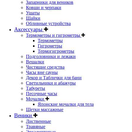
Запарники для веников
Ковши и черпаки
Ушаты
Шайки
Обливные устройства
Аксессуары
Термометры и гигрометры
Термометры
Гигрометры
Термогигрометры
Подголовники и лежаки
Вешалки
Чистящие средства
Часы вне сауны
Декор и Таблички для бани
Светильники и абажуры
Табуреты
Песочные часы
Мочалки
Японские мочалки для тела
Щетки массажные
Веники
Лиственные
Травяные
Эвкалиптовые