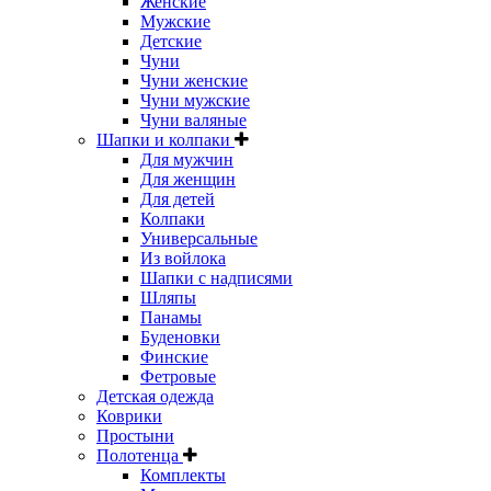
Женские
Мужские
Детские
Чуни
Чуни женские
Чуни мужские
Чуни валяные
Шапки и колпаки
Для мужчин
Для женщин
Для детей
Колпаки
Универсальные
Из войлока
Шапки с надписями
Шляпы
Панамы
Буденовки
Финские
Фетровые
Детская одежда
Коврики
Простыни
Полотенца
Комплекты