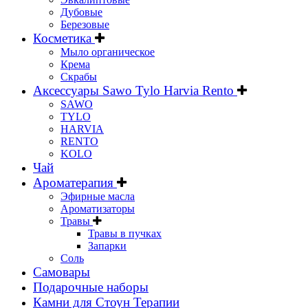
Дубовые
Березовые
Косметика
Мыло органическое
Крема
Скрабы
Аксессуары Sawo Tylo Harvia Rento
SAWO
TYLO
HARVIA
RENTO
KOLO
Чай
Ароматерапия
Эфирные масла
Ароматизаторы
Травы
Травы в пучках
Запарки
Соль
Самовары
Подарочные наборы
Камни для Стоун Терапии