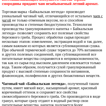
смородины придают чаю незабываемый летний аромат.
Торговая марка «Байкальская легенда» производит
уникальный чаговый чай, отличающийся от остальных
чаев с
чагой
не только отменным вкусом, но и способом
производства и степенью биодоступности. Технология
производства гранулированного напитка « Байкальская
легенда» позволяет сохранить все полезные свойства
березового гриба. Процесс обработки сырья проходит
несколько этапов: измельчение, экстракция водой и так далее,
самым важным из которых является сублимационная сушка.
При обычной термической сушке теряется до 70% витаминов
и других полезных соединений, при сублимационной все
питательные вещества сохраняются в неприкосновенности,
так как из сырья под высоким давлением извлекается только
вода. Таким образом, получается сухой гранулированный
продукт с высокой степенью сохранности витаминов,
флавоноидов, полифенолов и других биоактивных веществ.
Чаговый чай «Байкальская легенда»
, полученный таким
путем, имеет мягкий вкус, насыщенный аромат, красивый
коричневый оттенок и сохраняет все свойства
свежесобранного березового гриба. Он производится в виде
гранул, которые сразу отдают в водный раствор свои
питательные вещества, напиток получается более