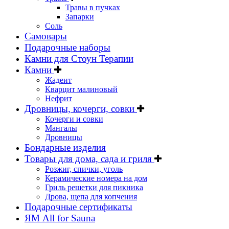
Травы в пучках
Запарки
Соль
Самовары
Подарочные наборы
Камни для Стоун Терапии
Камни
Жадеит
Кварцит малиновый
Нефрит
Дровницы, кочерги, совки
Кочерги и совки
Мангалы
Дровницы
Бондарные изделия
Товары для дома, сада и гриля
Розжиг, спички, уголь
Керамические номера на дом
Гриль решетки для пикника
Дрова, щепа для копчения
Подарочные сертификаты
ЯМ All for Sauna