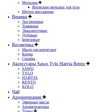
Мочалки
Японские мочалки для тела
Щетки массажные
Веники
Лиственные
Травяные
Эвкалиптовые
Дубовые
Березовые
Косметика
Мыло органическое
Крема
Скрабы
Аксессуары Sawo Tylo Harvia Rento
SAWO
TYLO
HARVIA
RENTO
KOLO
Чай
Ароматерапия
Эфирные масла
Ароматизаторы
Травы