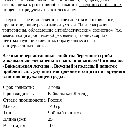
останавливать рост новообразований.
Птеринов в обычных
пищевых продуктах практически нет.
Птерины – не единственные соединения в составе чаги,
препятствующие развитию опухолей. Чага содержит
тритерпены, обладающие антибластическим свойством (т.е.
замедляющим рост новообразований), полисахариды,
нейтрализующие токсины, образующиеся из-за
канцерогенных клеток.
Все вышеперечисленные свойства березового гриба
максимально сохранены в гранулированном Чаговом чае
«Байкальская легенда». Вкусный и полезный напиток
прибавит сил, улучшит настроение и защитит от вредного
влияния окружающей среды.
Срок годности:
2 года
Производитель:
Байкальская Легенда
Страна производства:
Россия
Масса:
140 гр.
Тип:
Чайный напиток
Длина (см):
25
Высота, см:
10