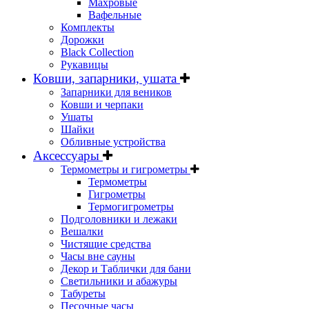
Махровые
Вафельные
Комплекты
Дорожки
Black Collection
Рукавицы
Ковши, запарники, ушата
Запарники для веников
Ковши и черпаки
Ушаты
Шайки
Обливные устройства
Аксессуары
Термометры и гигрометры
Термометры
Гигрометры
Термогигрометры
Подголовники и лежаки
Вешалки
Чистящие средства
Часы вне сауны
Декор и Таблички для бани
Светильники и абажуры
Табуреты
Песочные часы