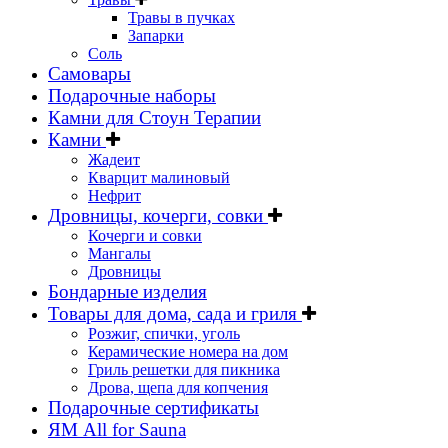
Травы в пучках
Запарки
Соль
Самовары
Подарочные наборы
Камни для Стоун Терапии
Камни
Жадеит
Кварцит малиновый
Нефрит
Дровницы, кочерги, совки
Кочерги и совки
Мангалы
Дровницы
Бондарные изделия
Товары для дома, сада и гриля
Розжиг, спички, уголь
Керамические номера на дом
Гриль решетки для пикника
Дрова, щепа для копчения
Подарочные сертификаты
ЯМ All for Sauna