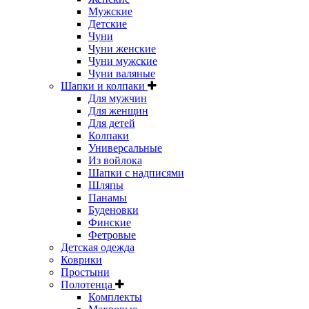
Мужские
Детские
Чуни
Чуни женские
Чуни мужские
Чуни валяные
Шапки и колпаки
Для мужчин
Для женщин
Для детей
Колпаки
Универсальные
Из войлока
Шапки с надписями
Шляпы
Панамы
Буденовки
Финские
Фетровые
Детская одежда
Коврики
Простыни
Полотенца
Комплекты