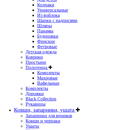
Колпаки
Универсальные
Из войлока
Шапки с надписями
Шляпы
Панамы
Буденовки
Финские
Фетровые
Детская одежда
Коврики
Простыни
Полотенца
Комплекты
Махровые
Вафельные
Комплекты
Дорожки
Black Collection
Рукавицы
Ковши, запарники, ушата
Запарники для веников
Ковши и черпаки
Ушаты