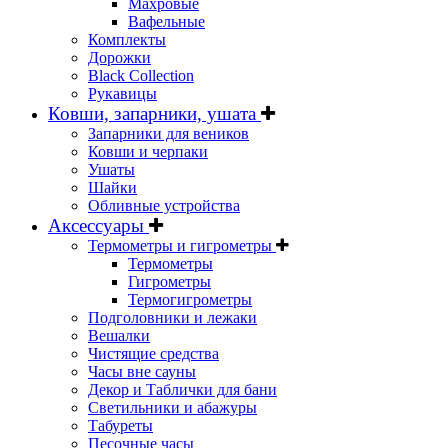
Махровые
Вафельные
Комплекты
Дорожки
Black Collection
Рукавицы
Ковши, запарники, ушата
Запарники для веников
Ковши и черпаки
Ушаты
Шайки
Обливные устройства
Аксессуары
Термометры и гигрометры
Термометры
Гигрометры
Термогигрометры
Подголовники и лежаки
Вешалки
Чистящие средства
Часы вне сауны
Декор и Таблички для бани
Светильники и абажуры
Табуреты
Песочные часы