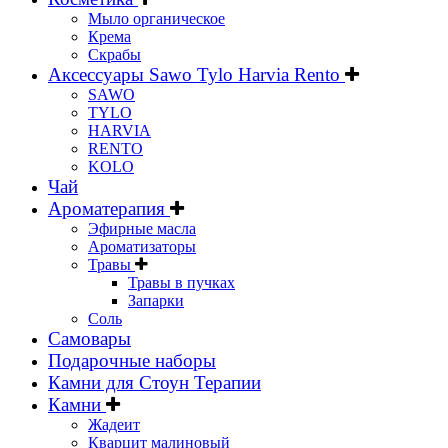
Мыло органическое
Крема
Скрабы
Аксессуары Sawo Tylo Harvia Rento
SAWO
TYLO
HARVIA
RENTO
KOLO
Чай
Ароматерапия
Эфирные масла
Ароматизаторы
Травы
Травы в пучках
Запарки
Соль
Самовары
Подарочные наборы
Камни для Стоун Терапии
Камни
Жадеит
Кварцит малиновый