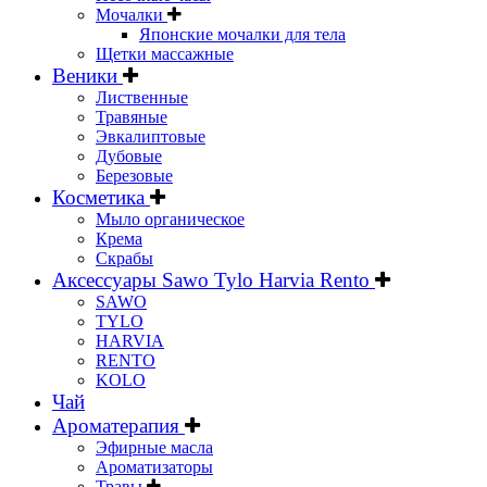
Мочалки
Японские мочалки для тела
Щетки массажные
Веники
Лиственные
Травяные
Эвкалиптовые
Дубовые
Березовые
Косметика
Мыло органическое
Крема
Скрабы
Аксессуары Sawo Tylo Harvia Rento
SAWO
TYLO
HARVIA
RENTO
KOLO
Чай
Ароматерапия
Эфирные масла
Ароматизаторы
Травы