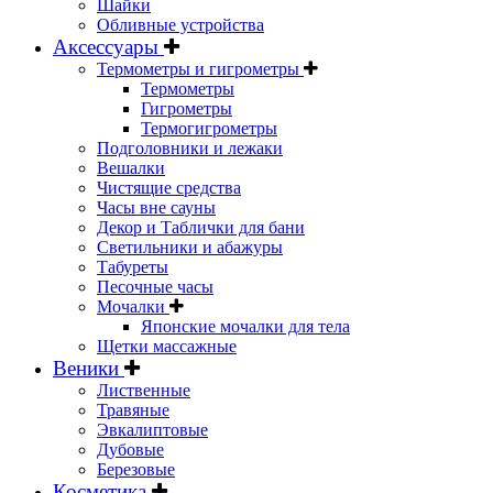
Шайки
Обливные устройства
Аксессуары
Термометры и гигрометры
Термометры
Гигрометры
Термогигрометры
Подголовники и лежаки
Вешалки
Чистящие средства
Часы вне сауны
Декор и Таблички для бани
Светильники и абажуры
Табуреты
Песочные часы
Мочалки
Японские мочалки для тела
Щетки массажные
Веники
Лиственные
Травяные
Эвкалиптовые
Дубовые
Березовые
Косметика