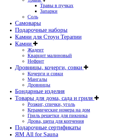
Травы в пучках
Запарки
Соль
Самовары
Подарочные наборы
Камни для Стоун Терапии
Камни
Жадеит
Кварцит малиновый
Нефрит
Дровницы, кочерги, совки
Кочерги и совки
Мангалы
Дровницы
Бондарные изделия
Товары для дома, сада и гриля
Розжиг, спички, уголь
Керамические номера на дом
Гриль решетки для пикника
Дрова, щепа для копчения
Подарочные сертификаты
ЯМ All for Sauna