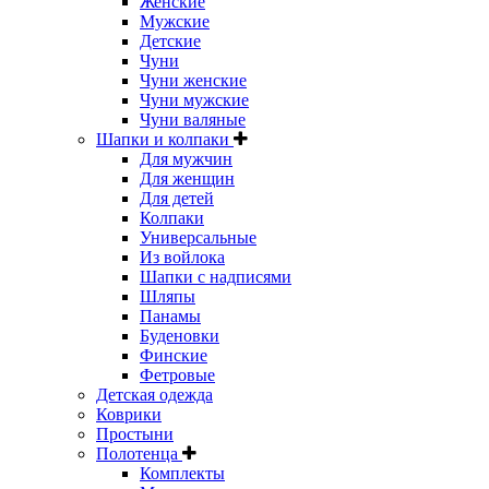
Женские
Мужские
Детские
Чуни
Чуни женские
Чуни мужские
Чуни валяные
Шапки и колпаки
Для мужчин
Для женщин
Для детей
Колпаки
Универсальные
Из войлока
Шапки с надписями
Шляпы
Панамы
Буденовки
Финские
Фетровые
Детская одежда
Коврики
Простыни
Полотенца
Комплекты