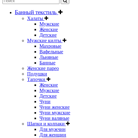
Банный текстиль
Халаты
Мужские
Женские
Детские
Мужские килты
Махровые
Вафельные
Льняные
Банные
Женские парео
Подушки
Тапочки
Женские
Мужские
Детские
Чуни
Чуни женские
Чуни мужские
Чуни валяные
Шапки и колпаки
Для мужчин
Для женщин