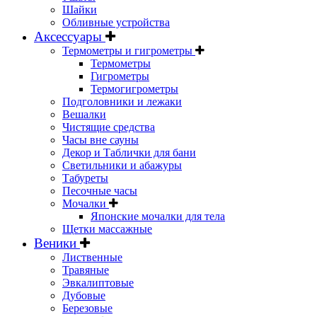
Шайки
Обливные устройства
Аксессуары
Термометры и гигрометры
Термометры
Гигрометры
Термогигрометры
Подголовники и лежаки
Вешалки
Чистящие средства
Часы вне сауны
Декор и Таблички для бани
Светильники и абажуры
Табуреты
Песочные часы
Мочалки
Японские мочалки для тела
Щетки массажные
Веники
Лиственные
Травяные
Эвкалиптовые
Дубовые
Березовые