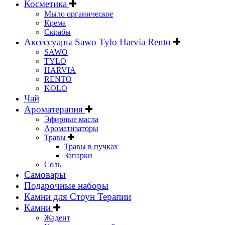
Косметика
Мыло органическое
Крема
Скрабы
Аксессуары Sawo Tylo Harvia Rento
SAWO
TYLO
HARVIA
RENTO
KOLO
Чай
Ароматерапия
Эфирные масла
Ароматизаторы
Травы
Травы в пучках
Запарки
Соль
Самовары
Подарочные наборы
Камни для Стоун Терапии
Камни
Жадеит