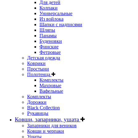
Для детей
Колпаки
Универсальные
Из войлока
Шапки с надписями
Шляпы
Панамы
Буденовки
Финские
Фетровые
Детская одежда
Коврики
Простыни
Полотенца
Комплекты
Махровые
Вафельные
Комплекты
Дорожки
Black Collection
Рукавицы
Ковши, запарники, ушата
Запарники для веников
Ковши и черпаки
Ушаты