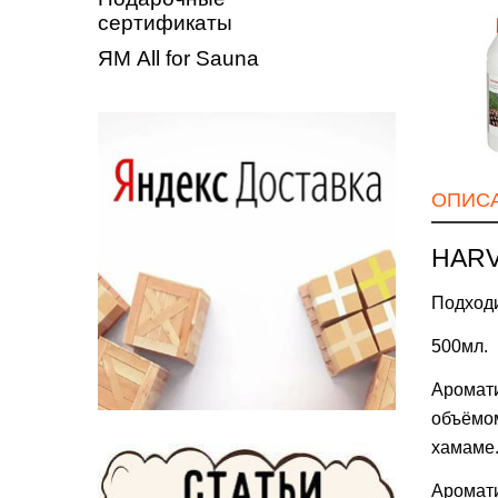
сертификаты
ЯМ All for Sauna
ОПИС
HARV
Подходи
500мл.
Аромати
объёмом
хамаме
Аромати