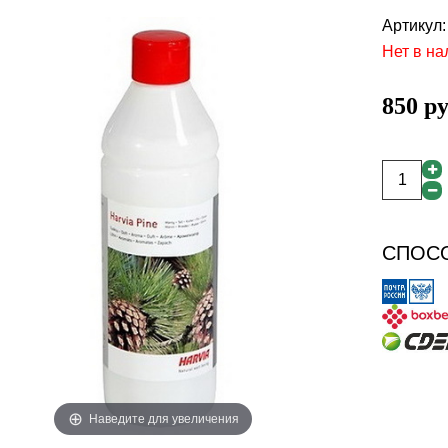
Артикул
Нет в на
850 р
СПОСО
Наведите для увеличения