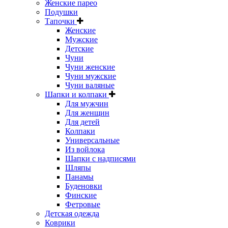
Женские парео
Подушки
Тапочки
Женские
Мужские
Детские
Чуни
Чуни женские
Чуни мужские
Чуни валяные
Шапки и колпаки
Для мужчин
Для женщин
Для детей
Колпаки
Универсальные
Из войлока
Шапки с надписями
Шляпы
Панамы
Буденовки
Финские
Фетровые
Детская одежда
Коврики