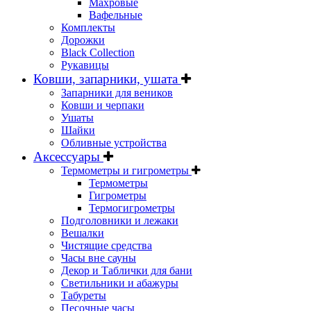
Махровые
Вафельные
Комплекты
Дорожки
Black Collection
Рукавицы
Ковши, запарники, ушата
Запарники для веников
Ковши и черпаки
Ушаты
Шайки
Обливные устройства
Аксессуары
Термометры и гигрометры
Термометры
Гигрометры
Термогигрометры
Подголовники и лежаки
Вешалки
Чистящие средства
Часы вне сауны
Декор и Таблички для бани
Светильники и абажуры
Табуреты
Песочные часы