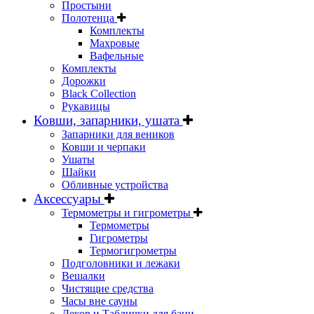
Простыни
Полотенца
Комплекты
Махровые
Вафельные
Комплекты
Дорожки
Black Collection
Рукавицы
Ковши, запарники, ушата
Запарники для веников
Ковши и черпаки
Ушаты
Шайки
Обливные устройства
Аксессуары
Термометры и гигрометры
Термометры
Гигрометры
Термогигрометры
Подголовники и лежаки
Вешалки
Чистящие средства
Часы вне сауны
Декор и Таблички для бани