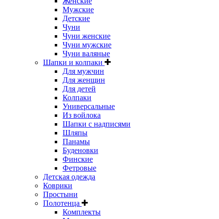
Женские
Мужские
Детские
Чуни
Чуни женские
Чуни мужские
Чуни валяные
Шапки и колпаки
Для мужчин
Для женщин
Для детей
Колпаки
Универсальные
Из войлока
Шапки с надписями
Шляпы
Панамы
Буденовки
Финские
Фетровые
Детская одежда
Коврики
Простыни
Полотенца
Комплекты