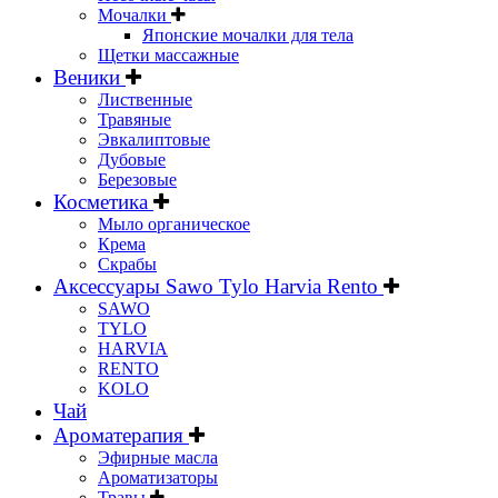
Мочалки
Японские мочалки для тела
Щетки массажные
Веники
Лиственные
Травяные
Эвкалиптовые
Дубовые
Березовые
Косметика
Мыло органическое
Крема
Скрабы
Аксессуары Sawo Tylo Harvia Rento
SAWO
TYLO
HARVIA
RENTO
KOLO
Чай
Ароматерапия
Эфирные масла
Ароматизаторы
Травы