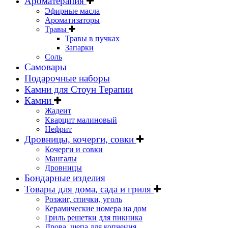
Ароматерапия
Эфирные масла
Ароматизаторы
Травы
Травы в пучках
Запарки
Соль
Самовары
Подарочные наборы
Камни для Стоун Терапии
Камни
Жадеит
Кварцит малиновый
Нефрит
Дровницы, кочерги, совки
Кочерги и совки
Мангалы
Дровницы
Бондарные изделия
Товары для дома, сада и гриля
Розжиг, спички, уголь
Керамические номера на дом
Гриль решетки для пикника
Дрова, щепа для копчения