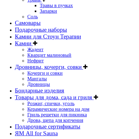
Травы в пучках
Запарки
Соль
Самовары
Подарочные наборы
Камни для Стоун Терапии
Камни
Жадеит
Кварцит малиновый
Нефрит
Дровницы, кочерги, совки
Кочерги и совки
Мангалы
Дровницы
Бондарные изделия
Товары для дома, сада и гриля
Розжиг, спички, уголь
Керамические номера на дом
Гриль решетки для пикника
Дрова, щепа для копчения
Подарочные сертификаты
ЯМ All for Sauna