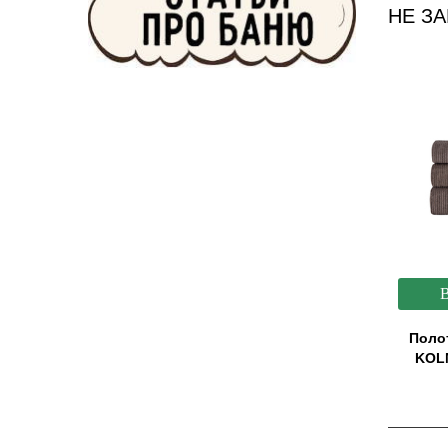
НЕ З
Поло
KOLM