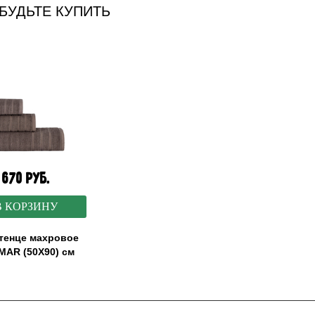
АБУДЬТЕ КУПИТЬ
670 руб.
В КОРЗИНУ
тенце махровое
AR (50X90) см