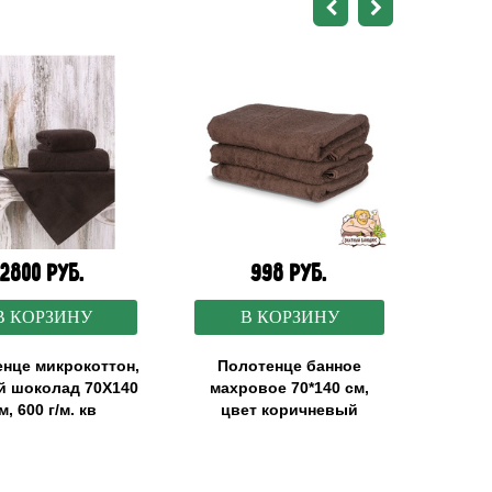
2800 руб.
998 руб.
В КОРЗИНУ
В КОРЗИНУ
нце микрокоттон,
Полотенце банное
На
й шоколад 70X140
махровое 70*140 см,
махр
м, 600 г/м. кв
цвет коричневый
50X10
те