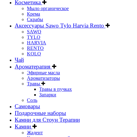
Косметика
Мыло органическое
Крема
Скрабы
Аксессуары Sawo Tylo Harvia Rento
SAWO
TYLO
HARVIA
RENTO
KOLO
Чай
Ароматерапия
Эфирные масла
Ароматизаторы
Травы
Травы в пучках
Запарки
Соль
Самовары
Подарочные наборы
Камни для Стоун Терапии
Камни
Жадеит