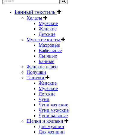
Банный текстиль
Халаты
Мужские
Женские
Детские
Мужские килты
Махровые
Вафельные
Льняные
Банные
Женские парео
Подушки
Тапочки
Женские
Мужские
Детские
Чуни
Чуни женские
Чуни мужские
Чуни валяные
Шапки и колпаки
Для мужчин
Для женщин