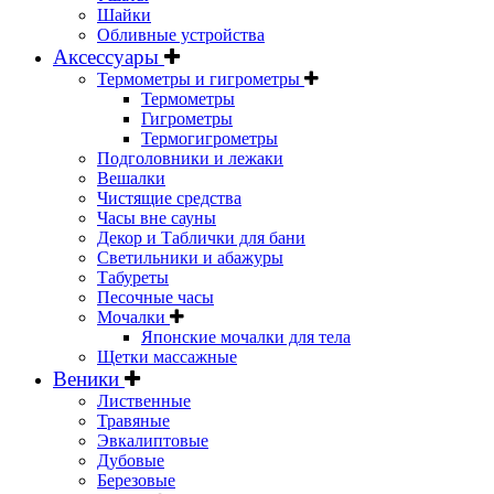
Шайки
Обливные устройства
Аксессуары
Термометры и гигрометры
Термометры
Гигрометры
Термогигрометры
Подголовники и лежаки
Вешалки
Чистящие средства
Часы вне сауны
Декор и Таблички для бани
Светильники и абажуры
Табуреты
Песочные часы
Мочалки
Японские мочалки для тела
Щетки массажные
Веники
Лиственные
Травяные
Эвкалиптовые
Дубовые
Березовые