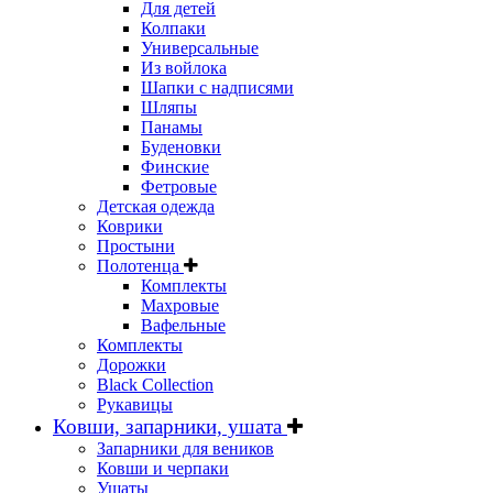
Для детей
Колпаки
Универсальные
Из войлока
Шапки с надписями
Шляпы
Панамы
Буденовки
Финские
Фетровые
Детская одежда
Коврики
Простыни
Полотенца
Комплекты
Махровые
Вафельные
Комплекты
Дорожки
Black Collection
Рукавицы
Ковши, запарники, ушата
Запарники для веников
Ковши и черпаки
Ушаты