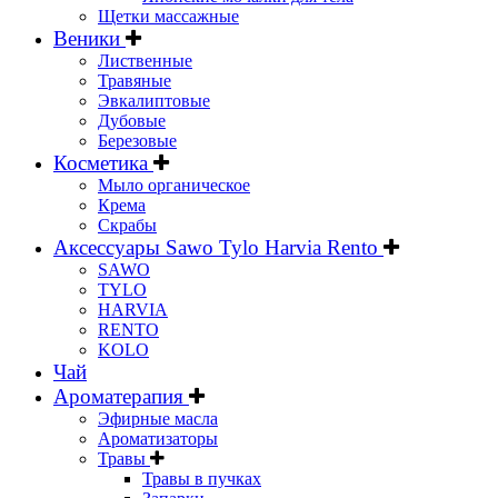
Щетки массажные
Веники
Лиственные
Травяные
Эвкалиптовые
Дубовые
Березовые
Косметика
Мыло органическое
Крема
Скрабы
Аксессуары Sawo Tylo Harvia Rento
SAWO
TYLO
HARVIA
RENTO
KOLO
Чай
Ароматерапия
Эфирные масла
Ароматизаторы
Травы
Травы в пучках