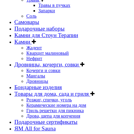
Травы в пучках
Запарки
Соль
Самовары
Подарочные наборы
Камни для Стоун Терапии
Камни
Жадеит
Кварцит малиновый
Нефрит
Дровницы, кочерги, совки
Кочерги и совки
Мангалы
Дровницы
Бондарные изделия
Товары для дома, сада и гриля
Розжиг, спички, уголь
Керамические номера на дом
Гриль решетки для пикника
Дрова, щепа для копчения
Подарочные сертификаты
ЯМ All for Sauna