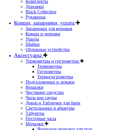
Комплекты
Дорожки
Black Collection
Рукавицы
Ковши, запарники, ушата
Запарники для веников
Ковши и черпаки
Ушаты
Шайки
Обливные устройства
Аксессуары
Термометры и гигрометры
Термометры
Гигрометры
Термогигрометры
Подголовники и лежаки
Вешалки
Чистящие средства
Часы вне сауны
Декор и Таблички для бани
Светильники и абажуры
Табуреты
Песочные часы
Мочалки
Японские мочалки для тела