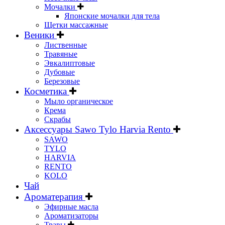
Мочалки
Японские мочалки для тела
Щетки массажные
Веники
Лиственные
Травяные
Эвкалиптовые
Дубовые
Березовые
Косметика
Мыло органическое
Крема
Скрабы
Аксессуары Sawo Tylo Harvia Rento
SAWO
TYLO
HARVIA
RENTO
KOLO
Чай
Ароматерапия
Эфирные масла
Ароматизаторы
Травы