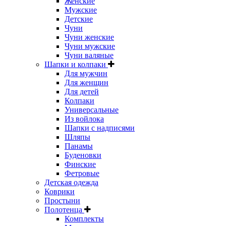
Женские
Мужские
Детские
Чуни
Чуни женские
Чуни мужские
Чуни валяные
Шапки и колпаки
Для мужчин
Для женщин
Для детей
Колпаки
Универсальные
Из войлока
Шапки с надписями
Шляпы
Панамы
Буденовки
Финские
Фетровые
Детская одежда
Коврики
Простыни
Полотенца
Комплекты