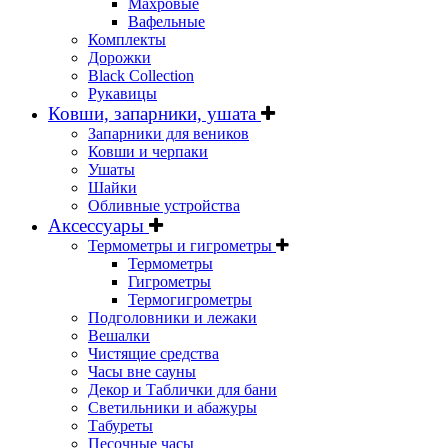
Махровые
Вафельные
Комплекты
Дорожки
Black Collection
Рукавицы
Ковши, запарники, ушата
Запарники для веников
Ковши и черпаки
Ушаты
Шайки
Обливные устройства
Аксессуары
Термометры и гигрометры
Термометры
Гигрометры
Термогигрометры
Подголовники и лежаки
Вешалки
Чистящие средства
Часы вне сауны
Декор и Таблички для бани
Светильники и абажуры
Табуреты
Песочные часы