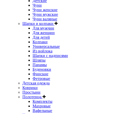
Детские
Чуни
Чуни женские
Чуни мужские
Чуни валяные
Шапки и колпаки
Для мужчин
Для женщин
Для детей
Колпаки
Универсальные
Из войлока
Шапки с надписями
Шляпы
Панамы
Буденовки
Финские
Фетровые
Детская одежда
Коврики
Простыни
Полотенца
Комплекты
Махровые
Вафельные