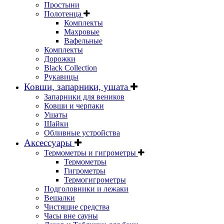
Простыни
Полотенца
Комплекты
Махровые
Вафельные
Комплекты
Дорожки
Black Collection
Рукавицы
Ковши, запарники, ушата
Запарники для веников
Ковши и черпаки
Ушаты
Шайки
Обливные устройства
Аксессуары
Термометры и гигрометры
Термометры
Гигрометры
Термогигрометры
Подголовники и лежаки
Вешалки
Чистящие средства
Часы вне сауны