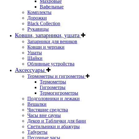
Махровые
Вафельные
Комплекты
Дорожки
Black Collection
Рукавицы
Ковши, запарники, ушата
Запарники для веников
Ковши и черпаки
Ушаты
Шайки
Обливные устройства
Аксессуары
Термометры и гигрометры
Термометры
Гигрометры
Термогигрометры
Подголовники и лежаки
Вешалки
Чистящие средства
Часы вне сауны
Декор и Таблички для бани
Светильники и абажуры
Табуреты
Песочные часы