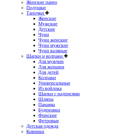
Женские парео
Подушки
Тапочки
Женские
Мужские
Детские
Чуни
Чуни женские
Чуни мужские
Чуни валяные
Шапки и колпаки
Для мужчин
Для женщин
Для детей
Колпаки
Универсальные
Из войлока
Шапки с надписями
Шляпы
Панамы
Буденовки
Финские
Фетровые
Детская одежда
Коврики