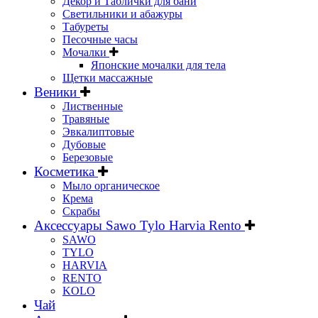
Декор и Таблички для бани
Светильники и абажуры
Табуреты
Песочные часы
Мочалки
Японские мочалки для тела
Щетки массажные
Веники
Лиственные
Травяные
Эвкалиптовые
Дубовые
Березовые
Косметика
Мыло органическое
Крема
Скрабы
Аксессуары Sawo Tylo Harvia Rento
SAWO
TYLO
HARVIA
RENTO
KOLO
Чай