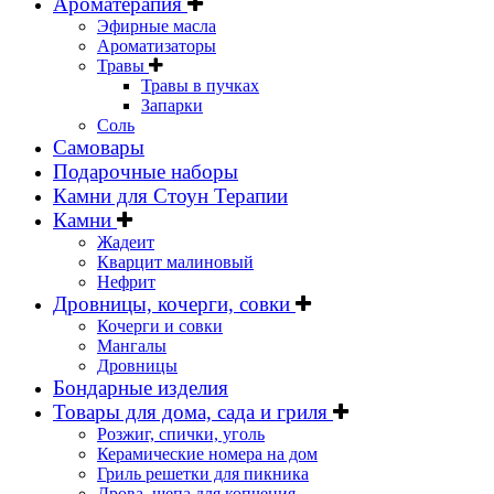
Ароматерапия
Эфирные масла
Ароматизаторы
Травы
Травы в пучках
Запарки
Соль
Самовары
Подарочные наборы
Камни для Стоун Терапии
Камни
Жадеит
Кварцит малиновый
Нефрит
Дровницы, кочерги, совки
Кочерги и совки
Мангалы
Дровницы
Бондарные изделия
Товары для дома, сада и гриля
Розжиг, спички, уголь
Керамические номера на дом
Гриль решетки для пикника
Дрова, щепа для копчения