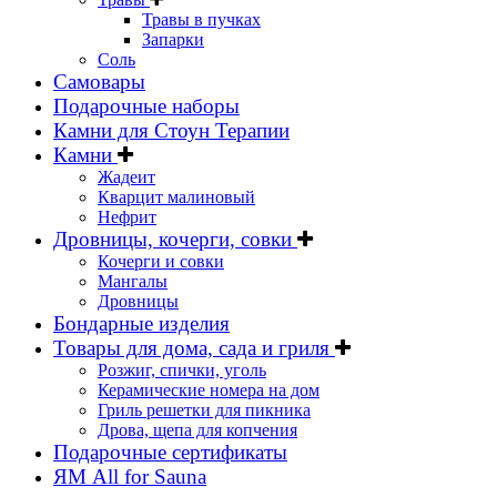
Травы в пучках
Запарки
Соль
Самовары
Подарочные наборы
Камни для Стоун Терапии
Камни
Жадеит
Кварцит малиновый
Нефрит
Дровницы, кочерги, совки
Кочерги и совки
Мангалы
Дровницы
Бондарные изделия
Товары для дома, сада и гриля
Розжиг, спички, уголь
Керамические номера на дом
Гриль решетки для пикника
Дрова, щепа для копчения
Подарочные сертификаты
ЯМ All for Sauna