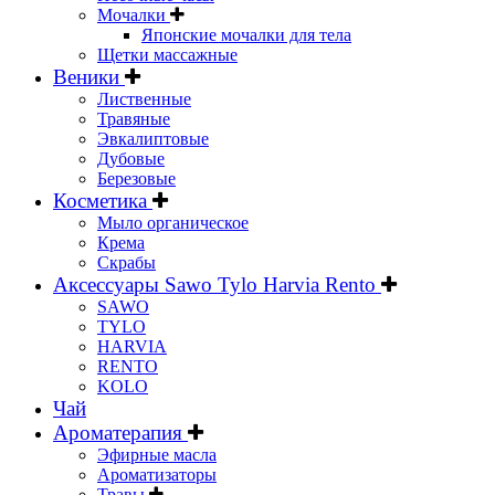
Мочалки
Японские мочалки для тела
Щетки массажные
Веники
Лиственные
Травяные
Эвкалиптовые
Дубовые
Березовые
Косметика
Мыло органическое
Крема
Скрабы
Аксессуары Sawo Tylo Harvia Rento
SAWO
TYLO
HARVIA
RENTO
KOLO
Чай
Ароматерапия
Эфирные масла
Ароматизаторы
Травы