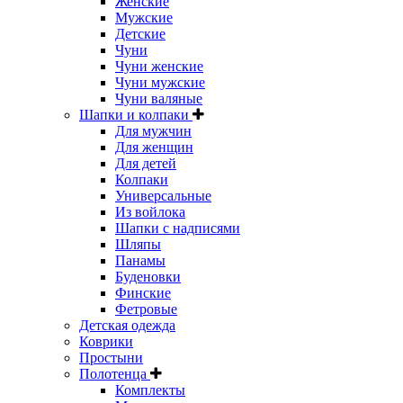
Женские
Мужские
Детские
Чуни
Чуни женские
Чуни мужские
Чуни валяные
Шапки и колпаки
Для мужчин
Для женщин
Для детей
Колпаки
Универсальные
Из войлока
Шапки с надписями
Шляпы
Панамы
Буденовки
Финские
Фетровые
Детская одежда
Коврики
Простыни
Полотенца
Комплекты