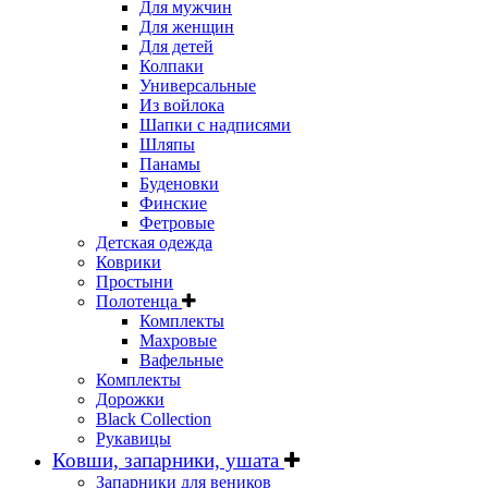
Для мужчин
Для женщин
Для детей
Колпаки
Универсальные
Из войлока
Шапки с надписями
Шляпы
Панамы
Буденовки
Финские
Фетровые
Детская одежда
Коврики
Простыни
Полотенца
Комплекты
Махровые
Вафельные
Комплекты
Дорожки
Black Collection
Рукавицы
Ковши, запарники, ушата
Запарники для веников