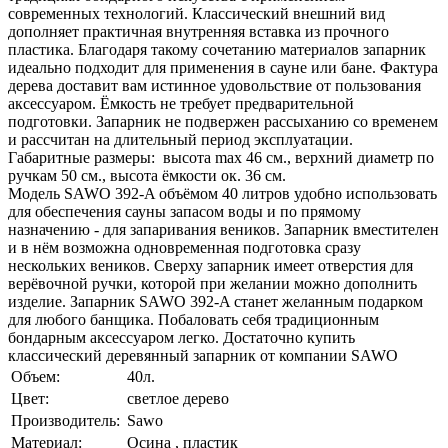
современных технологий. Классический внешний вид
дополняет практичная внутренняя вставка из прочного
пластика. Благодаря такому сочетанию материалов запарник
идеально подходит для применения в сауне или бане. Фактура
дерева доставит вам истинное удовольствие от пользования
аксессуаром. Ёмкость не требует предварительной
подготовки. Запарник не подвержен рассыханию со временем
и рассчитан на длительный период эксплуатации.
Габаритные размеры: высота max 46 см., верхний диаметр по
ручкам 50 см., высота ёмкости ок. 36 см.
Модель SAWO 392-A объёмом 40 литров удобно использовать
для обеспечения сауны запасом воды и по прямому
назначению - для запаривания веников. Запарник вместителен
и в нём возможна одновременная подготовка сразу
нескольких веников. Сверху запарник имеет отверстия для
верёвочной ручки, которой при желании можно дополнить
изделие. Запарник SAWO 392-A станет желанным подарком
для любого банщика. Побаловать себя традиционным
бондарным аксессуаром легко. Достаточно купить
классический деревянный запарник от компании SAWO
Объем:
40л.
Цвет:
светлое дерево
Производитель:
Sawo
Материал:
Осина , пластик