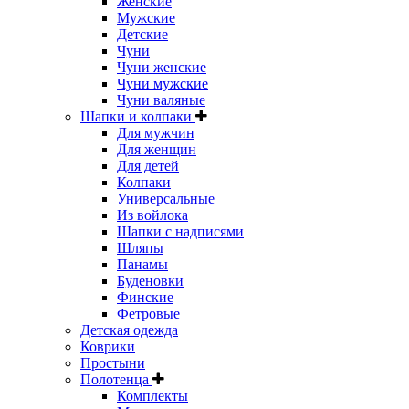
Женские
Мужские
Детские
Чуни
Чуни женские
Чуни мужские
Чуни валяные
Шапки и колпаки
Для мужчин
Для женщин
Для детей
Колпаки
Универсальные
Из войлока
Шапки с надписями
Шляпы
Панамы
Буденовки
Финские
Фетровые
Детская одежда
Коврики
Простыни
Полотенца
Комплекты