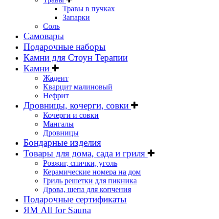
Травы в пучках
Запарки
Соль
Самовары
Подарочные наборы
Камни для Стоун Терапии
Камни
Жадеит
Кварцит малиновый
Нефрит
Дровницы, кочерги, совки
Кочерги и совки
Мангалы
Дровницы
Бондарные изделия
Товары для дома, сада и гриля
Розжиг, спички, уголь
Керамические номера на дом
Гриль решетки для пикника
Дрова, щепа для копчения
Подарочные сертификаты
ЯМ All for Sauna