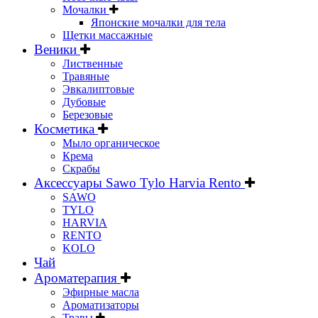
Мочалки
Японские мочалки для тела
Щетки массажные
Веники
Лиственные
Травяные
Эвкалиптовые
Дубовые
Березовые
Косметика
Мыло органическое
Крема
Скрабы
Аксессуары Sawo Tylo Harvia Rento
SAWO
TYLO
HARVIA
RENTO
KOLO
Чай
Ароматерапия
Эфирные масла
Ароматизаторы
Травы