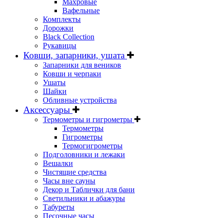
Махровые
Вафельные
Комплекты
Дорожки
Black Collection
Рукавицы
Ковши, запарники, ушата
Запарники для веников
Ковши и черпаки
Ушаты
Шайки
Обливные устройства
Аксессуары
Термометры и гигрометры
Термометры
Гигрометры
Термогигрометры
Подголовники и лежаки
Вешалки
Чистящие средства
Часы вне сауны
Декор и Таблички для бани
Светильники и абажуры
Табуреты
Песочные часы