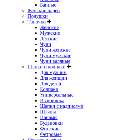
Банные
Женские парео
Подушки
Тапочки
Женские
Мужские
Детские
Чуни
Чуни женские
Чуни мужские
Чуни валяные
Шапки и колпаки
Для мужчин
Для женщин
Для детей
Колпаки
Универсальные
Из войлока
Шапки с надписями
Шляпы
Панамы
Буденовки
Финские
Фетровые
Детская одежда