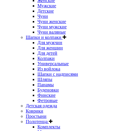
Женские
Мужские
Детские
Чуни
Чуни женские
Чуни мужские
Чуни валяные
Шапки и колпаки
Для мужчин
Для женщин
Для детей
Колпаки
Универсальные
Из войлока
Шапки с надписями
Шляпы
Панамы
Буденовки
Финские
Фетровые
Детская одежда
Коврики
Простыни
Полотенца
Комплекты