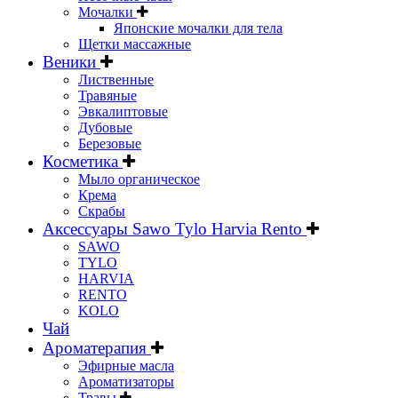
Мочалки
Японские мочалки для тела
Щетки массажные
Веники
Лиственные
Травяные
Эвкалиптовые
Дубовые
Березовые
Косметика
Мыло органическое
Крема
Скрабы
Аксессуары Sawo Tylo Harvia Rento
SAWO
TYLO
HARVIA
RENTO
KOLO
Чай
Ароматерапия
Эфирные масла
Ароматизаторы
Травы