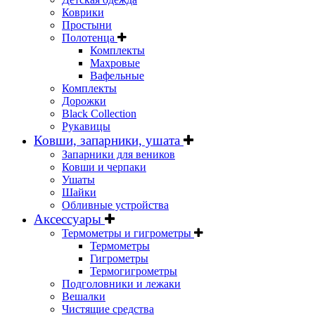
Коврики
Простыни
Полотенца
Комплекты
Махровые
Вафельные
Комплекты
Дорожки
Black Collection
Рукавицы
Ковши, запарники, ушата
Запарники для веников
Ковши и черпаки
Ушаты
Шайки
Обливные устройства
Аксессуары
Термометры и гигрометры
Термометры
Гигрометры
Термогигрометры
Подголовники и лежаки
Вешалки
Чистящие средства