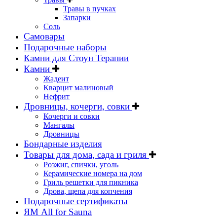
Травы в пучках
Запарки
Соль
Самовары
Подарочные наборы
Камни для Стоун Терапии
Камни
Жадеит
Кварцит малиновый
Нефрит
Дровницы, кочерги, совки
Кочерги и совки
Мангалы
Дровницы
Бондарные изделия
Товары для дома, сада и гриля
Розжиг, спички, уголь
Керамические номера на дом
Гриль решетки для пикника
Дрова, щепа для копчения
Подарочные сертификаты
ЯМ All for Sauna