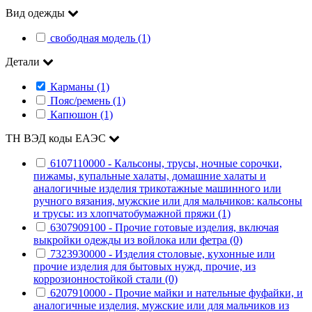
Вид одежды
свободная модель (1)
Детали
Карманы (1)
Пояс/ремень (1)
Капюшон (1)
ТН ВЭД коды ЕАЭС
6107110000 - Кальсоны, трусы, ночные сорочки,
пижамы, купальные халаты, домашние халаты и
аналогичные изделия трикотажные машинного или
ручного вязания, мужские или для мальчиков: кальсоны
и трусы: из хлопчатобумажной пряжи (1)
6307909100 - Прочие готовые изделия, включая
выкройки одежды из войлока или фетра (0)
7323930000 - Изделия столовые, кухонные или
прочие изделия для бытовых нужд, прочие, из
коррозионностойкой стали (0)
6207910000 - Прочие майки и нательные фуфайки, и
аналогичные изделия, мужские или для мальчиков из