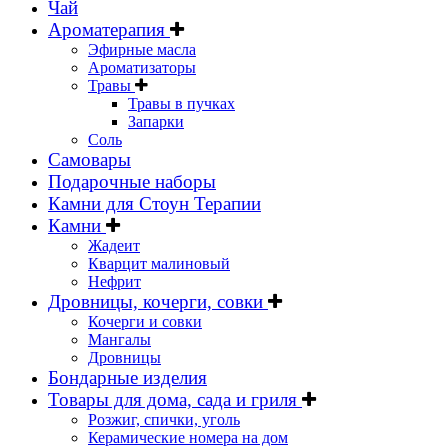
Чай
Ароматерапия
Эфирные масла
Ароматизаторы
Травы
Травы в пучках
Запарки
Соль
Самовары
Подарочные наборы
Камни для Стоун Терапии
Камни
Жадеит
Кварцит малиновый
Нефрит
Дровницы, кочерги, совки
Кочерги и совки
Мангалы
Дровницы
Бондарные изделия
Товары для дома, сада и гриля
Розжиг, спички, уголь
Керамические номера на дом