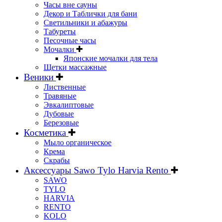
Часы вне сауны
Декор и Таблички для бани
Светильники и абажуры
Табуреты
Песочные часы
Мочалки
Японские мочалки для тела
Щетки массажные
Веники
Лиственные
Травяные
Эвкалиптовые
Дубовые
Березовые
Косметика
Мыло органическое
Крема
Скрабы
Аксессуары Sawo Tylo Harvia Rento
SAWO
TYLO
HARVIA
RENTO
KOLO