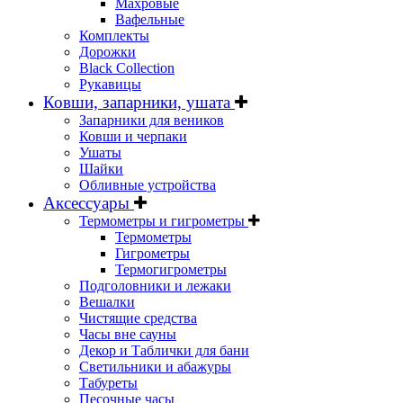
Махровые
Вафельные
Комплекты
Дорожки
Black Collection
Рукавицы
Ковши, запарники, ушата
Запарники для веников
Ковши и черпаки
Ушаты
Шайки
Обливные устройства
Аксессуары
Термометры и гигрометры
Термометры
Гигрометры
Термогигрометры
Подголовники и лежаки
Вешалки
Чистящие средства
Часы вне сауны
Декор и Таблички для бани
Светильники и абажуры
Табуреты
Песочные часы