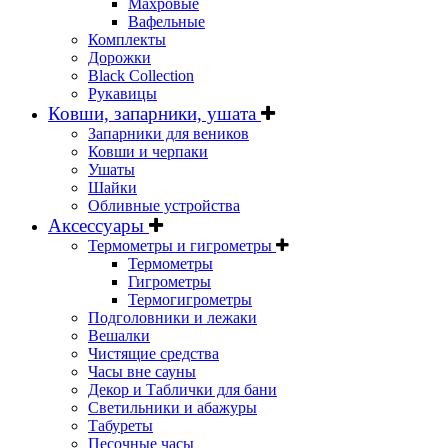
Махровые
Вафельные
Комплекты
Дорожки
Black Collection
Рукавицы
Ковши, запарники, ушата
Запарники для веников
Ковши и черпаки
Ушаты
Шайки
Обливные устройства
Аксессуары
Термометры и гигрометры
Термометры
Гигрометры
Термогигрометры
Подголовники и лежаки
Вешалки
Чистящие средства
Часы вне сауны
Декор и Таблички для бани
Светильники и абажуры
Табуреты
Песочные часы