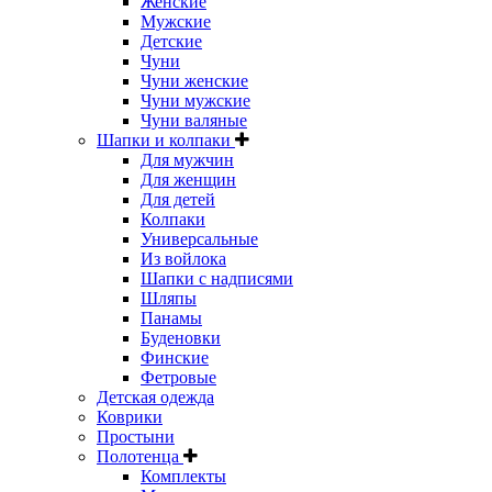
Женские
Мужские
Детские
Чуни
Чуни женские
Чуни мужские
Чуни валяные
Шапки и колпаки
Для мужчин
Для женщин
Для детей
Колпаки
Универсальные
Из войлока
Шапки с надписями
Шляпы
Панамы
Буденовки
Финские
Фетровые
Детская одежда
Коврики
Простыни
Полотенца
Комплекты