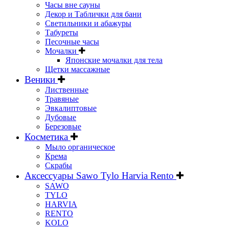
Часы вне сауны
Декор и Таблички для бани
Светильники и абажуры
Табуреты
Песочные часы
Мочалки
Японские мочалки для тела
Щетки массажные
Веники
Лиственные
Травяные
Эвкалиптовые
Дубовые
Березовые
Косметика
Мыло органическое
Крема
Скрабы
Аксессуары Sawo Tylo Harvia Rento
SAWO
TYLO
HARVIA
RENTO
KOLO