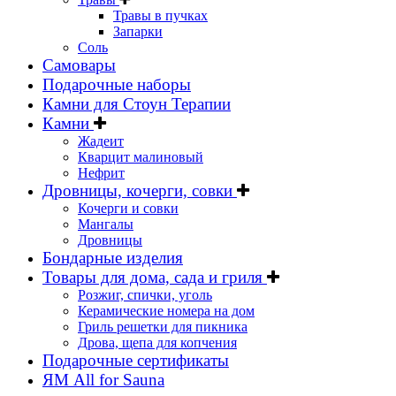
Травы в пучках
Запарки
Соль
Самовары
Подарочные наборы
Камни для Стоун Терапии
Камни
Жадеит
Кварцит малиновый
Нефрит
Дровницы, кочерги, совки
Кочерги и совки
Мангалы
Дровницы
Бондарные изделия
Товары для дома, сада и гриля
Розжиг, спички, уголь
Керамические номера на дом
Гриль решетки для пикника
Дрова, щепа для копчения
Подарочные сертификаты
ЯМ All for Sauna