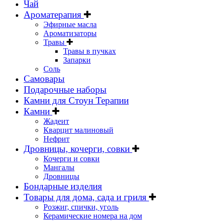
Чай
Ароматерапия
Эфирные масла
Ароматизаторы
Травы
Травы в пучках
Запарки
Соль
Самовары
Подарочные наборы
Камни для Стоун Терапии
Камни
Жадеит
Кварцит малиновый
Нефрит
Дровницы, кочерги, совки
Кочерги и совки
Мангалы
Дровницы
Бондарные изделия
Товары для дома, сада и гриля
Розжиг, спички, уголь
Керамические номера на дом