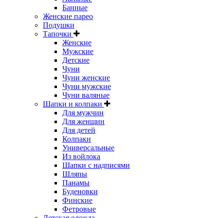
Банные
Женские парео
Подушки
Тапочки
Женские
Мужские
Детские
Чуни
Чуни женские
Чуни мужские
Чуни валяные
Шапки и колпаки
Для мужчин
Для женщин
Для детей
Колпаки
Универсальные
Из войлока
Шапки с надписями
Шляпы
Панамы
Буденовки
Финские
Фетровые
Детская одежда