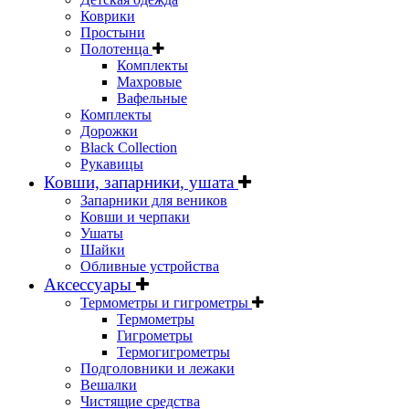
Коврики
Простыни
Полотенца
Комплекты
Махровые
Вафельные
Комплекты
Дорожки
Black Collection
Рукавицы
Ковши, запарники, ушата
Запарники для веников
Ковши и черпаки
Ушаты
Шайки
Обливные устройства
Аксессуары
Термометры и гигрометры
Термометры
Гигрометры
Термогигрометры
Подголовники и лежаки
Вешалки
Чистящие средства