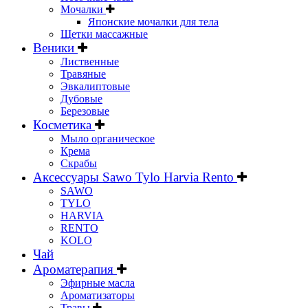
Мочалки
Японские мочалки для тела
Щетки массажные
Веники
Лиственные
Травяные
Эвкалиптовые
Дубовые
Березовые
Косметика
Мыло органическое
Крема
Скрабы
Аксессуары Sawo Tylo Harvia Rento
SAWO
TYLO
HARVIA
RENTO
KOLO
Чай
Ароматерапия
Эфирные масла
Ароматизаторы
Травы