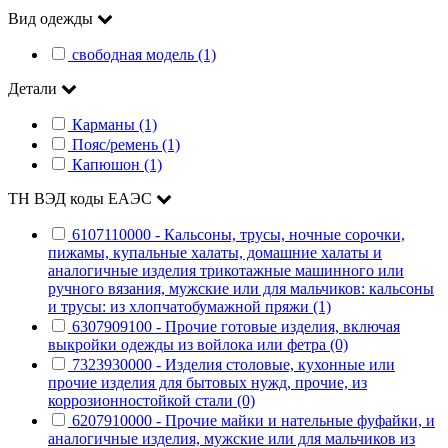
Вид одежды
свободная модель (1)
Детали
Карманы (1)
Пояс/ремень (1)
Капюшон (1)
ТН ВЭД коды ЕАЭС
6107110000 - Кальсоны, трусы, ночные сорочки,
пижамы, купальные халаты, домашние халаты и
аналогичные изделия трикотажные машинного или
ручного вязания, мужские или для мальчиков: кальсоны
и трусы: из хлопчатобумажной пряжи (1)
6307909100 - Прочие готовые изделия, включая
выкройки одежды из войлока или фетра (0)
7323930000 - Изделия столовые, кухонные или
прочие изделия для бытовых нужд, прочие, из
коррозионностойкой стали (0)
6207910000 - Прочие майки и нательные фуфайки, и
аналогичные изделия, мужские или для мальчиков из