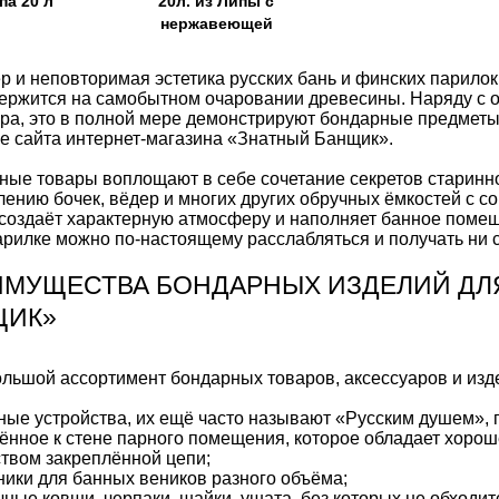
па 20 л
20л. из Липы с
нержавеющей
вставкой
р и неповторимая эстетика русских бань и финских парило
ержится на самобытном очаровании древесины. Наряду с об
ра, это в полной мере демонстрируют бондарные предметы 
е сайта интернет-магазина «Знатный Банщик».
ные товары воплощают в себе сочетание секретов старинн
лению бочек, вёдер и многих других обручных ёмкостей с 
создаёт характерную атмосферу и наполняет банное пом
арилке можно по-настоящему расслабляться и получать ни 
ИМУЩЕСТВА БОНДАРНЫХ ИЗДЕЛИЙ ДЛ
ЩИК»
ольшой ассортимент бондарных товаров, аксессуаров и изд
ные устройства, их ещё часто называют «Русским душем»,
ённое к стене парного помещения, которое обладает хорош
твом закреплённой цепи;
ники для банных веников разного объёма;
чные ковши, черпаки, шайки, ушата, без которых не обходит