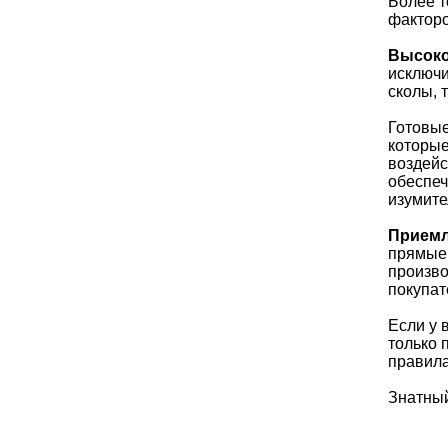
Более т
фактор
Высоко
исключи
сколы, 
Готовые
которые
воздейс
обеспеч
изумите
Приемл
прямые 
произво
покупат
Если у 
только 
правила
Знатны