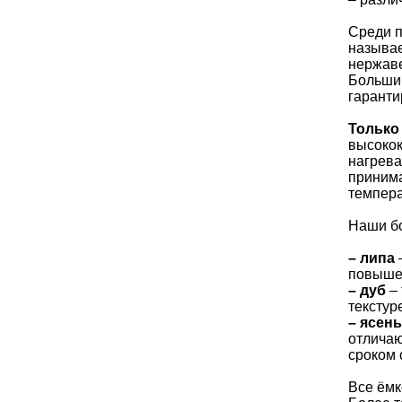
Среди п
называе
нержаве
Большин
гаранти
Только
высокок
нагрева
принима
темпера
Наши бо
– липа
–
повышен
– дуб
– 
текстур
– ясень
отличаю
сроком 
Все ёмк