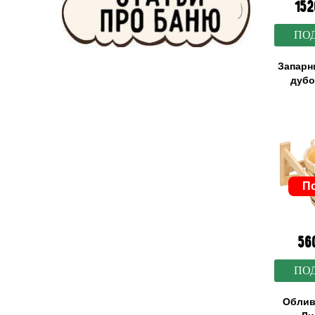
152
ПОД
Запарн
дубо
По
56
ПОД
Облив