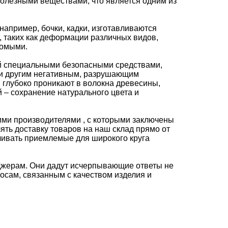
полезными веществами, что является одним из
например, бочки, кадки, изготавливаются
 таких как деформации различных видов,
комыми.
й специальными безопасными средствами,
 и другим негативным, разрушающим
 глубоко проникают в волокна древесины,
 – сохранение натурального цвета и
ми производителями , с которыми заключены
ять доставку товаров на наш склад прямо от
вливать приемлемые для широкого круга
еджерам. Они дадут исчерпывающие ответы не
росам, связанным с качеством изделия и