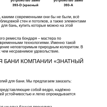
устройство Sawo
устройство Sawo
393-D (красный
393-A
кедр)
к, какими современными они бы не были, всё
лицовкой стен и потолков, а также элементами
для бань, купить которые можно на этой
ого ремесла бондаря – мастера по
современными технологиями. Именно такой
ещение неповторимым природным колоритом. В
с чем несравнимое удовольствие.
Я БАНИ КОМПАНИИ «ЗНАТНЫЙ
елий для бани. Мы предлагаем заказать:
 представляющие собой ведро, надёжно
ей устойчивостью и легко опрокидывается
ся ни одна банная процедура.