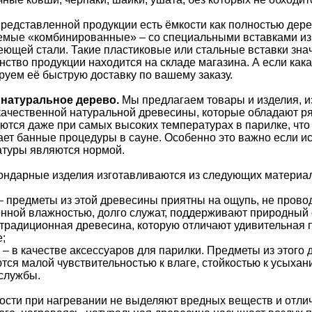
редставленной продукции есть ёмкости как полностью дере
мые «комбинированные» – со специальными вставками из 
ющей стали. Такие пластиковые или стальные вставки зна
ство продукции находится на складе магазина. А если кака
руем её быструю доставку по вашему заказу.
 натуральное дерево.
Мы предлагаем товары и изделия, и
ачественной натуральной древесины, которые обладают р
ются даже при самых высоких температурах в парилке, что 
ет банные процедуры в сауне. Особенно это важно если ис
туры являются нормой.
ндарные изделия изготавливаются из следующих материа
 предметы из этой древесины приятны на ощупь, не проводя
ной влажностью, долго служат, поддерживают природный с
традиционная древесина, которую отличают удивительная 
е;
– в качестве аксессуаров для парилки. Предметы из этого 
тся малой чувствительностью к влаге, стойкостью к усыха
службы.
ости при нагревании не выделяют вредных веществ и отлич