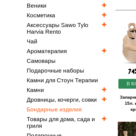
Веники
Косметика
Аксессуары Sawo Tylo
Harvia Rento
Чай
Ароматерапия
Самовары
Подарочные наборы
74
Камни для Стоун Терапии
В К
Камни
Запарн
Дровницы, кочерги, совки
15л. 
Бондарные изделия
к
Товары для дома, сада и
гриля
Подарочные