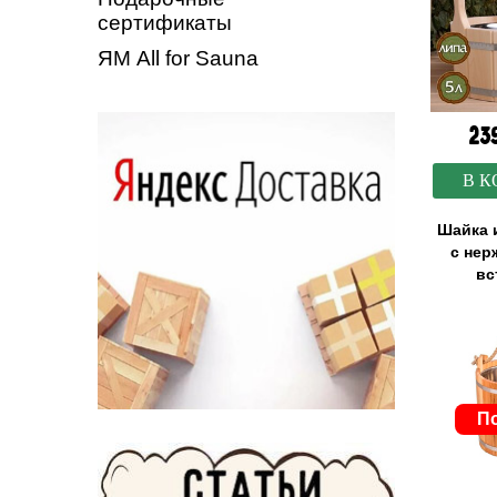
сертификаты
ЯМ All for Sauna
23
В К
Шайка и
с не
вс
По