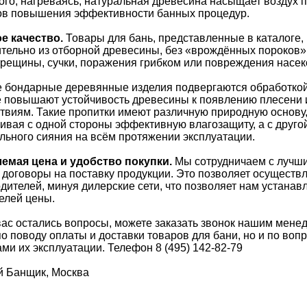
ого, нагреваясь, натуральная древесина насыщает воздух 
ов повышения эффективности банных процедур.
е качество.
Товары для бань, представленные в каталоге, 
тельно из отборной древесины, без «врождённых пороков»,
трещины, сучки, поражения грибком или повреждения насе
 бондарные деревянные изделия подвергаются обработко
 повышают устойчивость древесины к появлению плесени
твиям. Такие пропитки имеют различную природную основу,
ивая с одной стороны эффективную влагозащиту, а с другой
льного сияния на всём протяжении эксплуатации.
емая цена и удобство покупки.
Мы сотрудничаем с лучши
договоры на поставку продукции. Это позволяет осуществл
дителей, минуя дилерские сети, что позволяет нам устана
елей цены.
вас остались вопросы, можете заказать звонок нашим мен
по поводу оплаты и доставки товаров для бани, но и по воп
ми их эксплуатации. Телефон 8 (495) 142-82-79
й Банщик, Москва