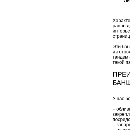
Ли
Характе
равно д
интерье
страниц
Эти бан
изготов
тандем 
такой п
ПРЕ
БАН
У нас б
– облив
закрепл
посредс
– запар
– разли