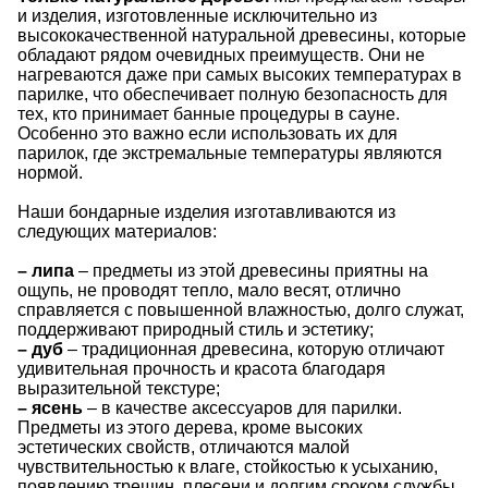
и изделия, изготовленные исключительно из
высококачественной натуральной древесины, которые
обладают рядом очевидных преимуществ. Они не
нагреваются даже при самых высоких температурах в
парилке, что обеспечивает полную безопасность для
тех, кто принимает банные процедуры в сауне.
Особенно это важно если использовать их для
парилок, где экстремальные температуры являются
нормой.
Наши бондарные изделия изготавливаются из
следующих материалов:
– липа
– предметы из этой древесины приятны на
ощупь, не проводят тепло, мало весят, отлично
справляется с повышенной влажностью, долго служат,
поддерживают природный стиль и эстетику;
– дуб
– традиционная древесина, которую отличают
удивительная прочность и красота благодаря
выразительной текстуре;
– ясень
– в качестве аксессуаров для парилки.
Предметы из этого дерева, кроме высоких
эстетических свойств, отличаются малой
чувствительностью к влаге, стойкостью к усыханию,
появлению трещин, плесени и долгим сроком службы.