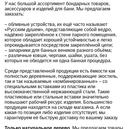
У нас большой ассортимент бондарных товаров,
аксессуаров и изделий для бани. Мы предлагаем
заказать:
– обливные устройства, их ещё часто называют
«Русским душем», представляющие собой ведро,
надёжно закреплённое к стене парного помещения,
которое обладает хорошей устойчивостью и легко
опрокидывается посредством закреплённой цепи;
– запарники для банных веников разного объёма;
– различные ковши, черпаки, шайки, ушата, без
которых не обходится ни одна банная процедура.
Среди представленной продукции есть ёмкости как
полностью деревянные, поддерживающие экостиль,
так и так называемые «комбинированные» – со
специальными вставками из пластика или
высококачественной нержавеющей стали. Такие
пластиковые или стальные вставки значительно
повышают рабочий ресурс изделия. Большинство
продукции находится на складе магазина. А если
какая-то позиция либо изделие отсутствует, мы
гарантируем её быструю доставку по вашему заказу.
Только натуральное дерево.
Мы предлагаем товары