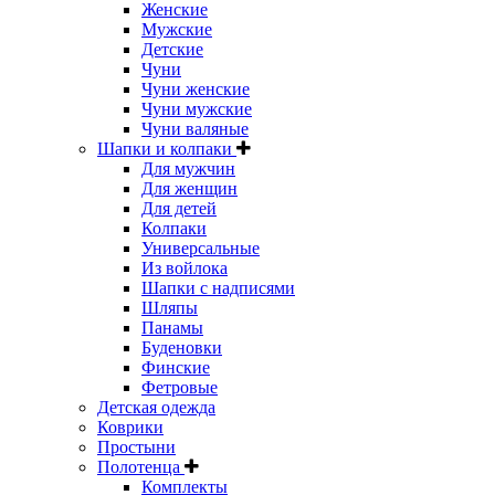
Женские
Мужские
Детские
Чуни
Чуни женские
Чуни мужские
Чуни валяные
Шапки и колпаки
Для мужчин
Для женщин
Для детей
Колпаки
Универсальные
Из войлока
Шапки с надписями
Шляпы
Панамы
Буденовки
Финские
Фетровые
Детская одежда
Коврики
Простыни
Полотенца
Комплекты