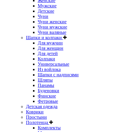
Женские
Мужские
Детские
Чуни
Чуни женские
Чуни мужские
Чуни валяные
Шапки и колпаки
Для мужчин
Для женщин
Для детей
Колпаки
Универсальные
Из войлока
Шапки с надписями
Шляпы
Панамы
Буденовки
Финские
Фетровые
Детская одежда
Коврики
Простыни
Полотенца
Комплекты