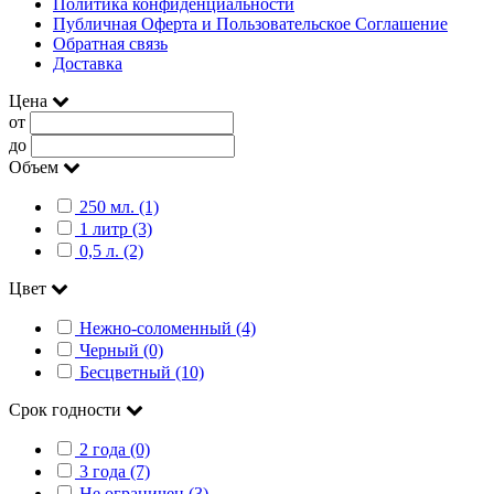
Политика конфиденциальности
Публичная Оферта и Пользовательское Соглашение
Обратная связь
Доставка
Цена
от
до
Объем
250 мл. (1)
1 литр (3)
0,5 л. (2)
Цвет
Нежно-соломенный (4)
Черный (0)
Бесцветный (10)
Срок годности
2 года (0)
3 года (7)
Не ограничен (3)