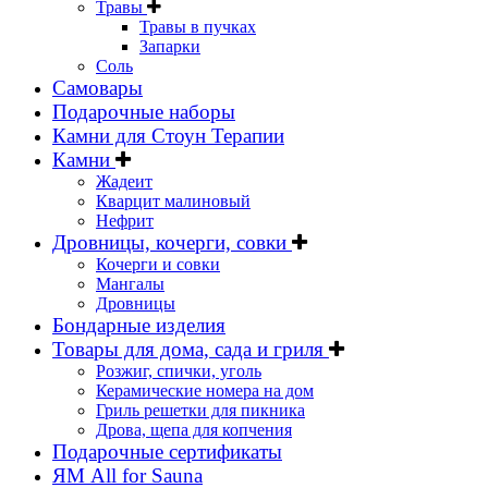
Травы
Травы в пучках
Запарки
Соль
Самовары
Подарочные наборы
Камни для Стоун Терапии
Камни
Жадеит
Кварцит малиновый
Нефрит
Дровницы, кочерги, совки
Кочерги и совки
Мангалы
Дровницы
Бондарные изделия
Товары для дома, сада и гриля
Розжиг, спички, уголь
Керамические номера на дом
Гриль решетки для пикника
Дрова, щепа для копчения
Подарочные сертификаты
ЯМ All for Sauna