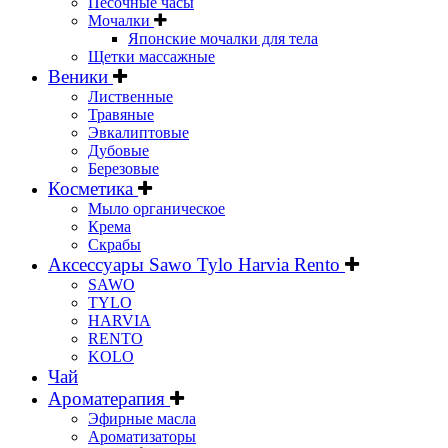
Песочные часы
Мочалки
Японские мочалки для тела
Щетки массажные
Веники
Лиственные
Травяные
Эвкалиптовые
Дубовые
Березовые
Косметика
Мыло органическое
Крема
Скрабы
Аксессуары Sawo Tylo Harvia Rento
SAWO
TYLO
HARVIA
RENTO
KOLO
Чай
Ароматерапия
Эфирные масла
Ароматизаторы