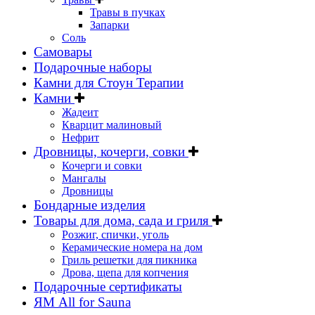
Травы в пучках
Запарки
Соль
Самовары
Подарочные наборы
Камни для Стоун Терапии
Камни
Жадеит
Кварцит малиновый
Нефрит
Дровницы, кочерги, совки
Кочерги и совки
Мангалы
Дровницы
Бондарные изделия
Товары для дома, сада и гриля
Розжиг, спички, уголь
Керамические номера на дом
Гриль решетки для пикника
Дрова, щепа для копчения
Подарочные сертификаты
ЯМ All for Sauna