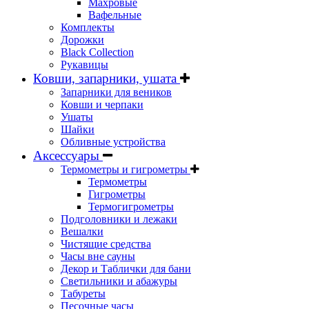
Махровые
Вафельные
Комплекты
Дорожки
Black Collection
Рукавицы
Ковши, запарники, ушата
Запарники для веников
Ковши и черпаки
Ушаты
Шайки
Обливные устройства
Аксессуары
Термометры и гигрометры
Термометры
Гигрометры
Термогигрометры
Подголовники и лежаки
Вешалки
Чистящие средства
Часы вне сауны
Декор и Таблички для бани
Светильники и абажуры
Табуреты
Песочные часы