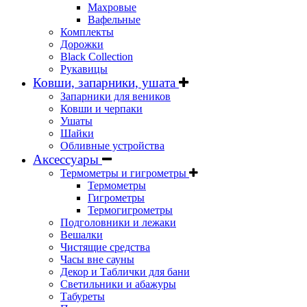
Махровые
Вафельные
Комплекты
Дорожки
Black Collection
Рукавицы
Ковши, запарники, ушата
Запарники для веников
Ковши и черпаки
Ушаты
Шайки
Обливные устройства
Аксессуары
Термометры и гигрометры
Термометры
Гигрометры
Термогигрометры
Подголовники и лежаки
Вешалки
Чистящие средства
Часы вне сауны
Декор и Таблички для бани
Светильники и абажуры
Табуреты