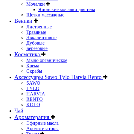
Мочалки
Японские мочалки для тела
Щетки массажные
Веники
Лиственные
Травяные
Эвкалиптовые
Дубовые
Березовые
Косметика
Мыло органическое
Крема
Скрабы
Аксессуары Sawo Tylo Harvia Rento
SAWO
TYLO
HARVIA
RENTO
KOLO
Чай
Ароматерапия
Эфирные масла
Ароматизаторы
Травы