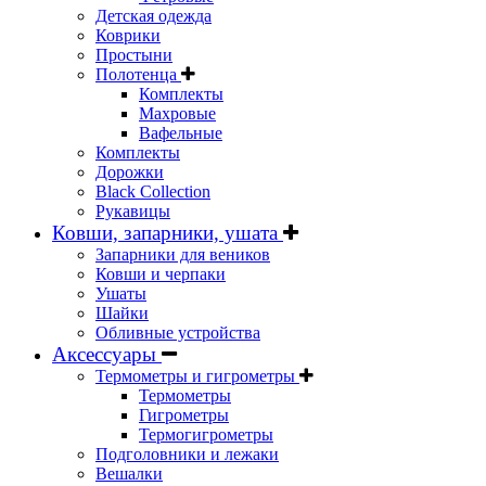
Детская одежда
Коврики
Простыни
Полотенца
Комплекты
Махровые
Вафельные
Комплекты
Дорожки
Black Collection
Рукавицы
Ковши, запарники, ушата
Запарники для веников
Ковши и черпаки
Ушаты
Шайки
Обливные устройства
Аксессуары
Термометры и гигрометры
Термометры
Гигрометры
Термогигрометры
Подголовники и лежаки
Вешалки