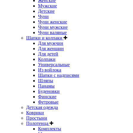
Женские
Мужские
Детские
Чуни
Чуни женские
Чуни мужские
Чуни валяные
Шапки и колпаки
Для мужчин
Для женщин
Для детей
Колпаки
Универсальные
Из войлока
Шапки с надписями
Шляпы
Панамы
Буденовки
Финские
Фетровые
Детская одежда
Коврики
Простыни
Полотенца
Комплекты