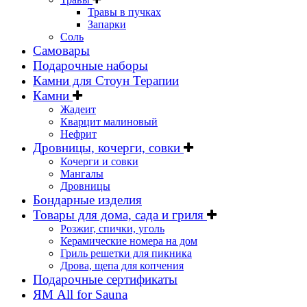
Травы в пучках
Запарки
Соль
Самовары
Подарочные наборы
Камни для Стоун Терапии
Камни
Жадеит
Кварцит малиновый
Нефрит
Дровницы, кочерги, совки
Кочерги и совки
Мангалы
Дровницы
Бондарные изделия
Товары для дома, сада и гриля
Розжиг, спички, уголь
Керамические номера на дом
Гриль решетки для пикника
Дрова, щепа для копчения
Подарочные сертификаты
ЯМ All for Sauna