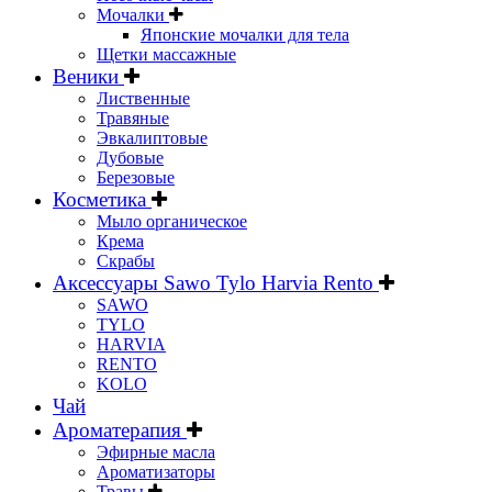
Мочалки
Японские мочалки для тела
Щетки массажные
Веники
Лиственные
Травяные
Эвкалиптовые
Дубовые
Березовые
Косметика
Мыло органическое
Крема
Скрабы
Аксессуары Sawo Tylo Harvia Rento
SAWO
TYLO
HARVIA
RENTO
KOLO
Чай
Ароматерапия
Эфирные масла
Ароматизаторы
Травы