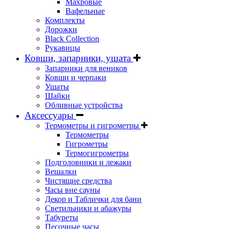
Махровые
Вафельные
Комплекты
Дорожки
Black Collection
Рукавицы
Ковши, запарники, ушата
Запарники для веников
Ковши и черпаки
Ушаты
Шайки
Обливные устройства
Аксессуары
Термометры и гигрометры
Термометры
Гигрометры
Термогигрометры
Подголовники и лежаки
Вешалки
Чистящие средства
Часы вне сауны
Декор и Таблички для бани
Светильники и абажуры
Табуреты
Песочные часы