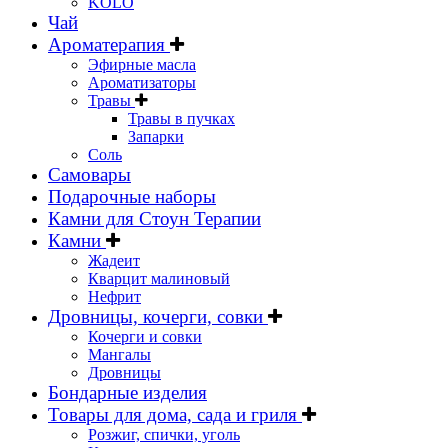
KOLO
Чай
Ароматерапия
Эфирные масла
Ароматизаторы
Травы
Травы в пучках
Запарки
Соль
Самовары
Подарочные наборы
Камни для Стоун Терапии
Камни
Жадеит
Кварцит малиновый
Нефрит
Дровницы, кочерги, совки
Кочерги и совки
Мангалы
Дровницы
Бондарные изделия
Товары для дома, сада и гриля
Розжиг, спички, уголь