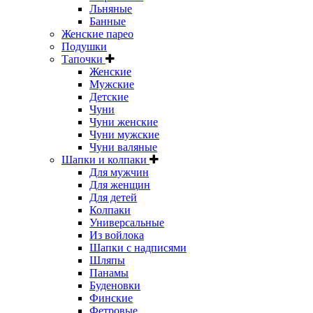
Льняные
Банные
Женские парео
Подушки
Тапочки
Женские
Мужские
Детские
Чуни
Чуни женские
Чуни мужские
Чуни валяные
Шапки и колпаки
Для мужчин
Для женщин
Для детей
Колпаки
Универсальные
Из войлока
Шапки с надписями
Шляпы
Панамы
Буденовки
Финские
Фетровые