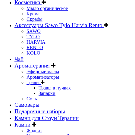
Косметика
Мыло органическое
Крема
Скрабы
Аксессуары Sawo Tylo Harvia Rento
SAWO
TYLO
HARVIA
RENTO
KOLO
Чай
Ароматерапия
Эфирные масла
Ароматизаторы
Травы
Травы в пучках
Запарки
Соль
Самовары
Подарочные наборы
Камни для Стоун Терапии
Камни
Жадеит