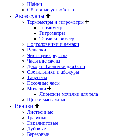
Шайки
Обливные устройства
Аксессуары
Термометры и гигрометры
Термометры
Гигрометры
Термогигрометры
Подголовники и лежаки
Вешалки
Чистящие средства
Часы вне сауны
Декор и Таблички для бани
Светильники и абажуры
Табуреты
Песочные часы
Мочалки
Японские мочалки для тела
Щетки массажные
Веники
Лиственные
Травяные
Эвкалиптовые
Дубовые
Березовые