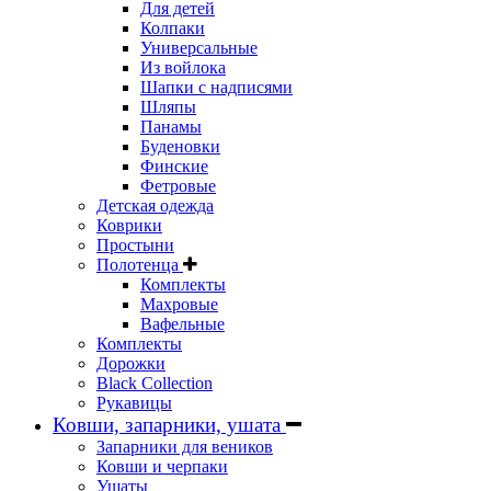
Для детей
Колпаки
Универсальные
Из войлока
Шапки с надписями
Шляпы
Панамы
Буденовки
Финские
Фетровые
Детская одежда
Коврики
Простыни
Полотенца
Комплекты
Махровые
Вафельные
Комплекты
Дорожки
Black Collection
Рукавицы
Ковши, запарники, ушата
Запарники для веников
Ковши и черпаки
Ушаты