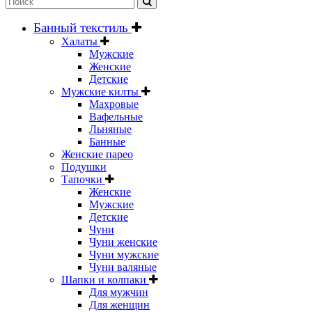
Банный текстиль
Халаты
Мужские
Женские
Детские
Мужские килты
Махровые
Вафельные
Льняные
Банные
Женские парео
Подушки
Тапочки
Женские
Мужские
Детские
Чуни
Чуни женские
Чуни мужские
Чуни валяные
Шапки и колпаки
Для мужчин
Для женщин