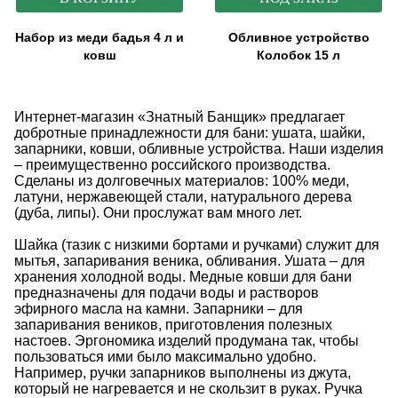
Набор из меди бадья 4 л и
Обливное устройство
ковш
Колобок 15 л
Интернет-магазин «Знатный Банщик» предлагает
добротные принадлежности для бани: ушата, шайки,
запарники, ковши, обливные устройства. Наши изделия
– преимущественно российского производства.
Сделаны из долговечных материалов: 100% меди,
латуни, нержавеющей стали, натурального дерева
(дуба, липы). Они прослужат вам много лет.
Шайка (тазик с низкими бортами и ручками) служит для
мытья, запаривания веника, обливания. Ушата – для
хранения холодной воды. Медные ковши для бани
предназначены для подачи воды и растворов
эфирного масла на камни. Запарники – для
запаривания веников, приготовления полезных
настоев. Эргономика изделий продумана так, чтобы
пользоваться ими было максимально удобно.
Например, ручки запарников выполнены из джута,
который не нагревается и не скользит в руках. Ручка