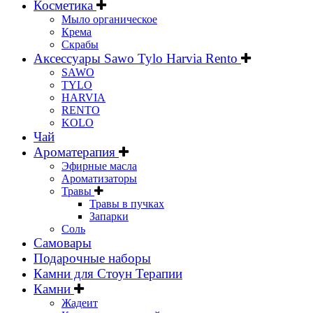
Косметика
Мыло органическое
Крема
Скрабы
Аксессуары Sawo Tylo Harvia Rento
SAWO
TYLO
HARVIA
RENTO
KOLO
Чай
Ароматерапия
Эфирные масла
Ароматизаторы
Травы
Травы в пучках
Запарки
Соль
Самовары
Подарочные наборы
Камни для Стоун Терапии
Камни
Жадеит