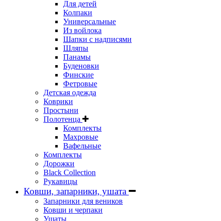
Для детей
Колпаки
Универсальные
Из войлока
Шапки с надписями
Шляпы
Панамы
Буденовки
Финские
Фетровые
Детская одежда
Коврики
Простыни
Полотенца
Комплекты
Махровые
Вафельные
Комплекты
Дорожки
Black Collection
Рукавицы
Ковши, запарники, ушата
Запарники для веников
Ковши и черпаки
Ушаты