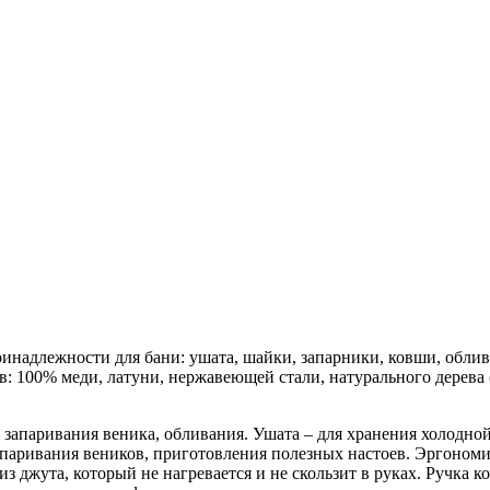
инадлежности для бани: ушата, шайки, запарники, ковши, обли
: 100% меди, латуни, нержавеющей стали, натурального дерева 
, запаривания веника, обливания. Ушата – для хранения холодн
апаривания веников, приготовления полезных настоев. Эргономи
джута, который не нагревается и не скользит в руках. Ручка ко