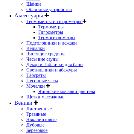
Шайки
Обливные устройства
Аксессуары
Термометры и гигрометры
Термометры
Гигрометры
Термогигрометры
Подголовники и лежаки
Вешалки
Чистящие средства
Часы вне сауны
Декор и Таблички для бани
Светильники и абажуры
Табуреты
Песочные часы
Мочалки
Японские мочалки для тела
Щетки массажные
Веники
Лиственные
Травяные
Эвкалиптовые
Дубовые
Березовые