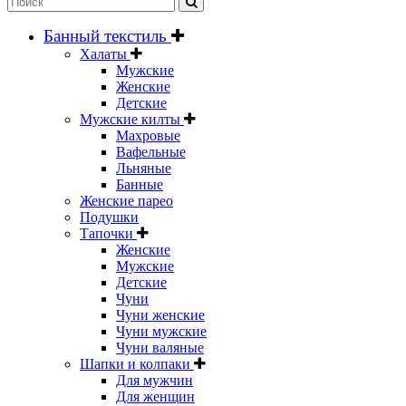
Банный текстиль
Халаты
Мужские
Женские
Детские
Мужские килты
Махровые
Вафельные
Льняные
Банные
Женские парео
Подушки
Тапочки
Женские
Мужские
Детские
Чуни
Чуни женские
Чуни мужские
Чуни валяные
Шапки и колпаки
Для мужчин
Для женщин