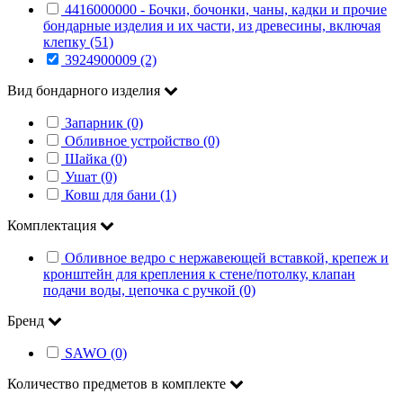
4416000000 - Бочки, бочонки, чаны, кадки и прочие
бондарные изделия и их части, из древесины, включая
клепку (51)
3924900009 (2)
Вид бондарного изделия
Запарник (0)
Обливное устройство (0)
Шайка (0)
Ушат (0)
Ковш для бани (1)
Комплектация
Обливное ведро с нержавеющей вставкой, крепеж и
кронштейн для крепления к стене/потолку, клапан
подачи воды, цепочка с ручкой (0)
Бренд
SAWO (0)
Количество предметов в комплекте