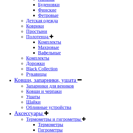
Буденовки
Финские
Фетровые
Детская одежда
Коврики
Простыни
Полотенца
Комплекты
Махровые
Вафельные
Комплекты
Дорожки
Black Collection
Рукавицы
Ковши, запарники, ушата
Запарники для веников
Ковши и черпаки
Ушаты
Шайки
Обливные устройства
Аксессуары
Термометры и гигрометры
Термометры
Гигрометры