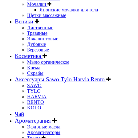
Мочалки
Японские мочалки для тела
Щетки массажные
Веники
Лиственные
Травяные
Эвкалиптовые
Дубовые
Березовые
Косметика
Мыло органическое
Крема
Скрабы
Аксессуары Sawo Tylo Harvia Rento
SAWO
TYLO
HARVIA
RENTO
KOLO
Чай
Ароматерапия
Эфирные масла
Ароматизаторы
Травы