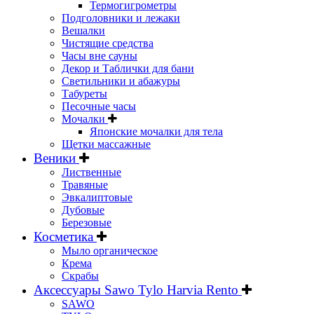
Термогигрометры
Подголовники и лежаки
Вешалки
Чистящие средства
Часы вне сауны
Декор и Таблички для бани
Светильники и абажуры
Табуреты
Песочные часы
Мочалки
Японские мочалки для тела
Щетки массажные
Веники
Лиственные
Травяные
Эвкалиптовые
Дубовые
Березовые
Косметика
Мыло органическое
Крема
Скрабы
Аксессуары Sawo Tylo Harvia Rento
SAWO