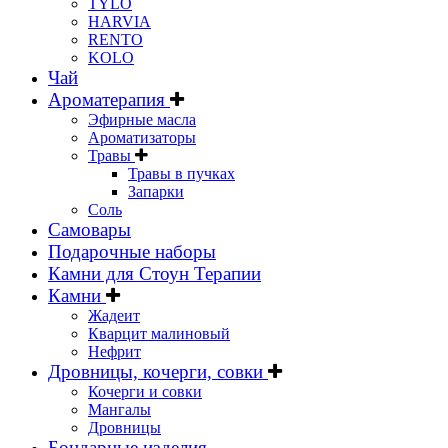
TYLO
HARVIA
RENTO
KOLO
Чай
Ароматерапия
Эфирные масла
Ароматизаторы
Травы
Травы в пучках
Запарки
Соль
Самовары
Подарочные наборы
Камни для Стоун Терапии
Камни
Жадеит
Кварцит малиновый
Нефрит
Дровницы, кочерги, совки
Кочерги и совки
Мангалы
Дровницы
Бондарные изделия