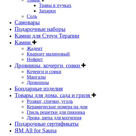
Травы в пучках
Запарки
Соль
Самовары
Подарочные наборы
Камни для Стоун Терапии
Камни
Жадеит
Кварцит малиновый
Нефрит
Дровницы, кочерги, совки
Кочерги и совки
Мангалы
Дровницы
Бондарные изделия
Товары для дома, сада и гриля
Розжиг, спички, уголь
Керамические номера на дом
Гриль решетки для пикника
Дрова, щепа для копчения
Подарочные сертификаты
ЯМ All for Sauna