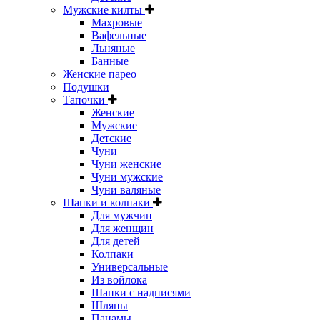
Мужские килты
Махровые
Вафельные
Льняные
Банные
Женские парео
Подушки
Тапочки
Женские
Мужские
Детские
Чуни
Чуни женские
Чуни мужские
Чуни валяные
Шапки и колпаки
Для мужчин
Для женщин
Для детей
Колпаки
Универсальные
Из войлока
Шапки с надписями
Шляпы
Панамы