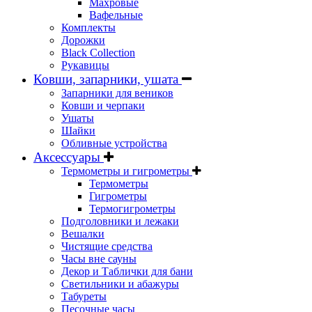
Махровые
Вафельные
Комплекты
Дорожки
Black Collection
Рукавицы
Ковши, запарники, ушата
Запарники для веников
Ковши и черпаки
Ушаты
Шайки
Обливные устройства
Аксессуары
Термометры и гигрометры
Термометры
Гигрометры
Термогигрометры
Подголовники и лежаки
Вешалки
Чистящие средства
Часы вне сауны
Декор и Таблички для бани
Светильники и абажуры
Табуреты
Песочные часы