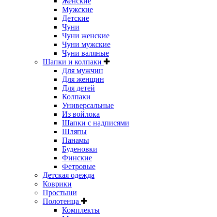
Женские
Мужские
Детские
Чуни
Чуни женские
Чуни мужские
Чуни валяные
Шапки и колпаки
Для мужчин
Для женщин
Для детей
Колпаки
Универсальные
Из войлока
Шапки с надписями
Шляпы
Панамы
Буденовки
Финские
Фетровые
Детская одежда
Коврики
Простыни
Полотенца
Комплекты