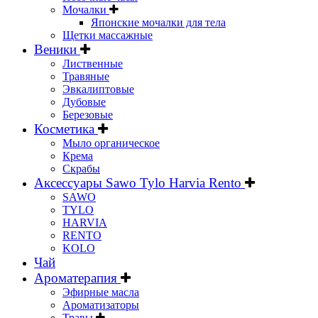
Мочалки
Японские мочалки для тела
Щетки массажные
Веники
Лиственные
Травяные
Эвкалиптовые
Дубовые
Березовые
Косметика
Мыло органическое
Крема
Скрабы
Аксессуары Sawo Tylo Harvia Rento
SAWO
TYLO
HARVIA
RENTO
KOLO
Чай
Ароматерапия
Эфирные масла
Ароматизаторы
Травы