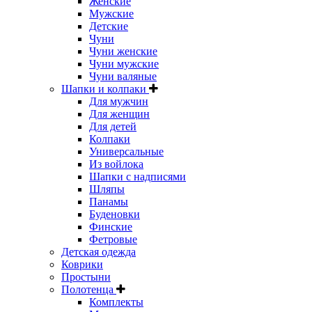
Женские
Мужские
Детские
Чуни
Чуни женские
Чуни мужские
Чуни валяные
Шапки и колпаки
Для мужчин
Для женщин
Для детей
Колпаки
Универсальные
Из войлока
Шапки с надписями
Шляпы
Панамы
Буденовки
Финские
Фетровые
Детская одежда
Коврики
Простыни
Полотенца
Комплекты