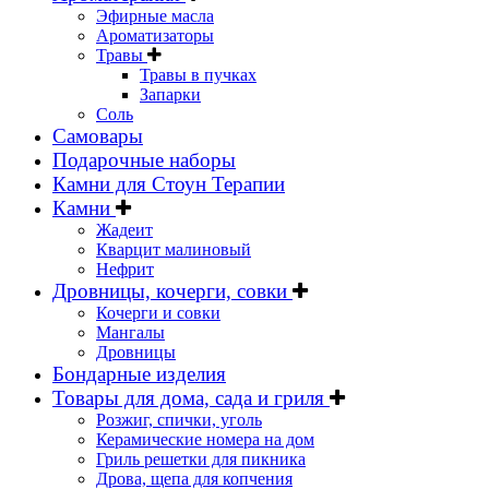
Эфирные масла
Ароматизаторы
Травы
Травы в пучках
Запарки
Соль
Самовары
Подарочные наборы
Камни для Стоун Терапии
Камни
Жадеит
Кварцит малиновый
Нефрит
Дровницы, кочерги, совки
Кочерги и совки
Мангалы
Дровницы
Бондарные изделия
Товары для дома, сада и гриля
Розжиг, спички, уголь
Керамические номера на дом
Гриль решетки для пикника
Дрова, щепа для копчения