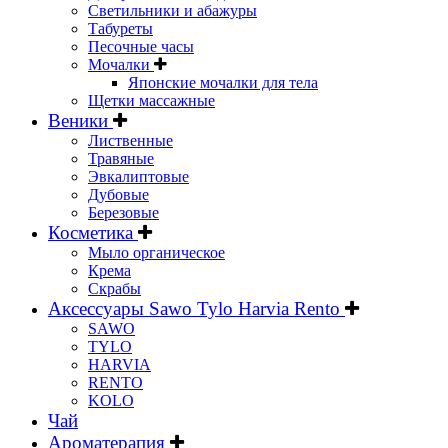
Светильники и абажуры
Табуреты
Песочные часы
Мочалки
Японские мочалки для тела
Щетки массажные
Веники
Лиственные
Травяные
Эвкалиптовые
Дубовые
Березовые
Косметика
Мыло органическое
Крема
Скрабы
Аксессуары Sawo Tylo Harvia Rento
SAWO
TYLO
HARVIA
RENTO
KOLO
Чай
Ароматерапия