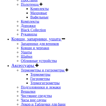
Простыни
Полотенца
Комплекты
Махровые
Вафельные
Комплекты
Дорожки
Black Collection
Рукавицы
Ковши, запарники, ушата
Запарники для веников
Ковши и черпаки
Ушаты
Шайки
Обливные устройства
Аксессуары
Термометры и гигрометры
Термометры
Гигрометры
Термогигрометры
Подголовники и лежаки
Вешалки
Чистящие средства
Часы вне сауны
Декор и Таблички для бани