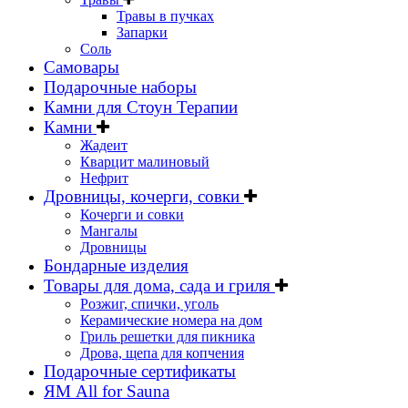
Травы в пучках
Запарки
Соль
Самовары
Подарочные наборы
Камни для Стоун Терапии
Камни
Жадеит
Кварцит малиновый
Нефрит
Дровницы, кочерги, совки
Кочерги и совки
Мангалы
Дровницы
Бондарные изделия
Товары для дома, сада и гриля
Розжиг, спички, уголь
Керамические номера на дом
Гриль решетки для пикника
Дрова, щепа для копчения
Подарочные сертификаты
ЯМ All for Sauna