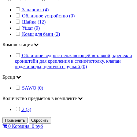
Запарник (4)
Обливное устройство (0)
Шайка (12)
Ушат (9)
Ковш для бани (2)
Комплектация
Обливное ведро с нержавеющей вставкой, крепеж и
кронштейн для крепления к стене/потолку, клапан
подачи воды, цепочка с ручкой (0)
Бренд
SAWO (0)
Количество предметов в комплекте
2 (3)
Применить
Сбросить
0
Корзина:
0 руб