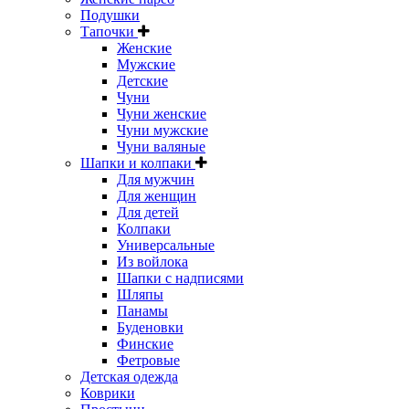
Подушки
Тапочки
Женские
Мужские
Детские
Чуни
Чуни женские
Чуни мужские
Чуни валяные
Шапки и колпаки
Для мужчин
Для женщин
Для детей
Колпаки
Универсальные
Из войлока
Шапки с надписями
Шляпы
Панамы
Буденовки
Финские
Фетровые
Детская одежда
Коврики