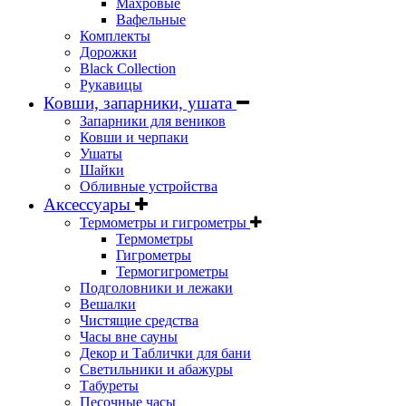
Махровые
Вафельные
Комплекты
Дорожки
Black Collection
Рукавицы
Ковши, запарники, ушата
Запарники для веников
Ковши и черпаки
Ушаты
Шайки
Обливные устройства
Аксессуары
Термометры и гигрометры
Термометры
Гигрометры
Термогигрометры
Подголовники и лежаки
Вешалки
Чистящие средства
Часы вне сауны
Декор и Таблички для бани
Светильники и абажуры
Табуреты
Песочные часы