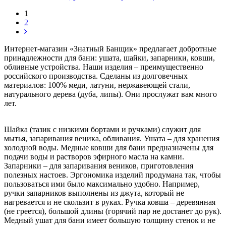
1
2
Интернет-магазин «Знатный Банщик» предлагает добротные
принадлежности для бани: ушата, шайки, запарники, ковши,
обливные устройства. Наши изделия – преимущественно
российского производства. Сделаны из долговечных
материалов: 100% меди, латуни, нержавеющей стали,
натурального дерева (дуба, липы). Они прослужат вам много
лет.
Шайка (тазик с низкими бортами и ручками) служит для
мытья, запаривания веника, обливания. Ушата – для хранения
холодной воды. Медные ковши для бани предназначены для
подачи воды и растворов эфирного масла на камни.
Запарники – для запаривания веников, приготовления
полезных настоев. Эргономика изделий продумана так, чтобы
пользоваться ими было максимально удобно. Например,
ручки запарников выполнены из джута, который не
нагревается и не скользит в руках. Ручка ковша – деревянная
(не греется), большой длины (горячий пар не достанет до рук).
Медный ушат для бани имеет большую толщину стенок и не