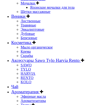
Мочалки
Японские мочалки для тела
Щетки массажные
Веники
Лиственные
Травяные
Эвкалиптовые
Дубовые
Березовые
Косметика
Мыло органическое
Крема
Скрабы
Аксессуары Sawo Tylo Harvia Rento
SAWO
TYLO
HARVIA
RENTO
KOLO
Чай
Ароматерапия
Эфирные масла
Ароматизаторы
Травы