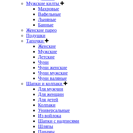
Мужские килты
Махровые
Вафельные
Льняные
Банные
Женские парео
Подушки
Тапочки
Женские
Мужские
Детские
Чуни
Чуни женские
Чуни мужские
Чуни валяные
Шапки и колпаки
Для мужчин
Для женщин
Для детей
Колпаки
Универсальные
Из войлока
Шапки с надписями
Шляпы
Панамы