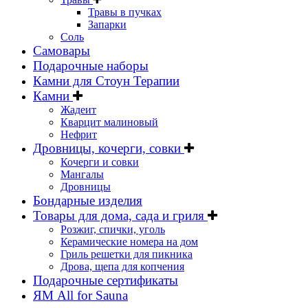
Травы в пучках
Запарки
Соль
Самовары
Подарочные наборы
Камни для Стоун Терапии
Камни
Жадеит
Кварцит малиновый
Нефрит
Дровницы, кочерги, совки
Кочерги и совки
Мангалы
Дровницы
Бондарные изделия
Товары для дома, сада и гриля
Розжиг, спички, уголь
Керамические номера на дом
Гриль решетки для пикника
Дрова, щепа для копчения
Подарочные сертификаты
ЯМ All for Sauna