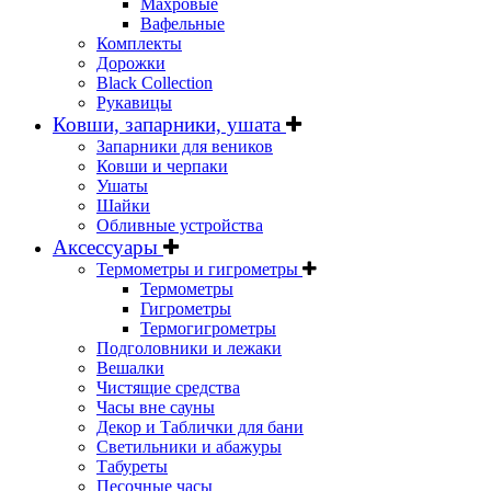
Махровые
Вафельные
Комплекты
Дорожки
Black Collection
Рукавицы
Ковши, запарники, ушата
Запарники для веников
Ковши и черпаки
Ушаты
Шайки
Обливные устройства
Аксессуары
Термометры и гигрометры
Термометры
Гигрометры
Термогигрометры
Подголовники и лежаки
Вешалки
Чистящие средства
Часы вне сауны
Декор и Таблички для бани
Светильники и абажуры
Табуреты
Песочные часы