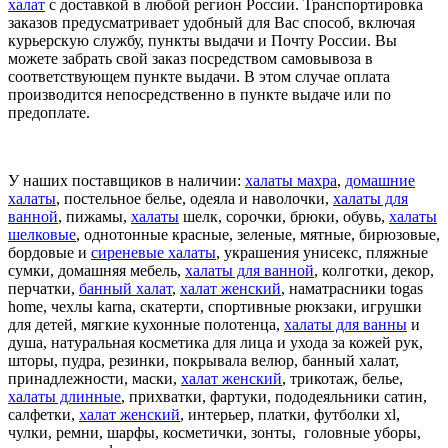
халат
с доставкой в любой регион России. Транспортировка
заказов предусматривает удобный для Вас способ, включая
курьерскую службу, пункты выдачи и Почту России. Вы
можете забрать свой заказ посредством самовывоза в
соответствующем пункте выдачи. В этом случае оплата
производится непосредственно в пункте выдаче или по
предоплате.
У наших поставщиков в наличии:
халаты махра
,
домашние
халаты
, постельное белье, одеяла и наволочки,
халаты для
ванной
, пижамы,
халаты
шелк, сорочки, брюки, обувь,
халаты
шелковые
,
однотонные красные,
зеленые,
мятные,
бирюзовые,
бордовые
и
сиреневые халаты
,
украшения унисекс, пляжные
сумки, домашняя мебель,
халаты для ванной
, колготки,
декор,
перчатки,
банный халат
,
халат женский
, наматрасники togas
home, чехлы karna, скатерти, спортивные рюкзаки, игрушки
для детей, мягкие кухонные полотенца,
халаты для ванны
и
душа, натуральная косметика для лица и ухода за кожей рук,
шторы, пудра, резинки, покрывала велюр, банный халат,
принадлежности, маски,
халат женский
, трикотаж, белье,
халаты длинные
, прихватки, фартуки, пододеяльники сатин,
салфетки,
халат женский
, интерьер, платки, футболки xl,
чулки, ремни, шарфы, косметички, зонты, головные уборы,