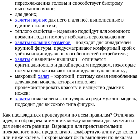
переохлаждения головы и способствует быстрому
высыханию волос;
для двоих;
халаты парные
для него и для неё, выполненные в
единой стилистике;
тёплого свойства – идеально подойдут для холодного
времени года и помогут избежать переохлаждения;
халаты больших размеров
– подходят для обладателей
крупной фигуры, предусматривают комфортный крой с
учётом индивидуальных особенностей потребителя;
халаты
с наличием вышивки – отличается
оригинальностью и дизайнерским подходом, некоторые
покупатели заказывают индивидуальную вышивку;
махровый
халат
– короткий, поэтому самая излюбленная
девушками модель, которая позволяет
продемонстрировать красоту и изящество дамских
ножек;
халаты
ниже колена – популярная среди мужчин модель,
подходит для высокого типа фигуры.
Как наслаждаться процедурами по всем правилам? Отличная
идея, но обращаем внимание: между моделями для мужчин и
для леди есть разница. Вариации для представительниц
прекрасного пола предполагают комфортную длину до колена
или ниже колена. Покрой может быть выполнен по лекалам