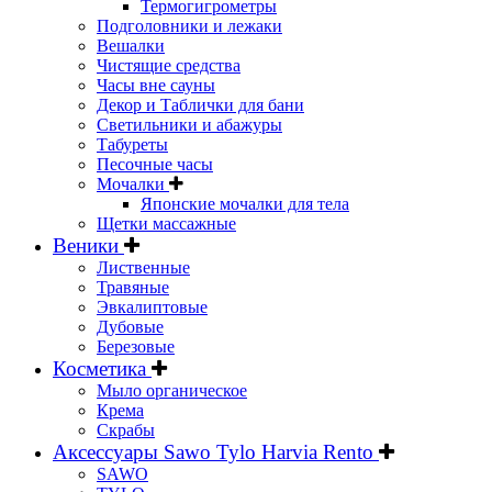
Термогигрометры
Подголовники и лежаки
Вешалки
Чистящие средства
Часы вне сауны
Декор и Таблички для бани
Светильники и абажуры
Табуреты
Песочные часы
Мочалки
Японские мочалки для тела
Щетки массажные
Веники
Лиственные
Травяные
Эвкалиптовые
Дубовые
Березовые
Косметика
Мыло органическое
Крема
Скрабы
Аксессуары Sawo Tylo Harvia Rento
SAWO