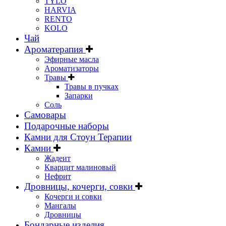
TYLO
HARVIA
RENTO
KOLO
Чай
Ароматерапия
Эфирные масла
Ароматизаторы
Травы
Травы в пучках
Запарки
Соль
Самовары
Подарочные наборы
Камни для Стоун Терапии
Камни
Жадеит
Кварцит малиновый
Нефрит
Дровницы, кочерги, совки
Кочерги и совки
Мангалы
Дровницы
Бондарные изделия