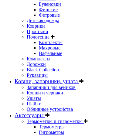
Буденовки
Финские
Фетровые
Детская одежда
Коврики
Простыни
Полотенца
Комплекты
Махровые
Вафельные
Комплекты
Дорожки
Black Collection
Рукавицы
Ковши, запарники, ушата
Запарники для веников
Ковши и черпаки
Ушаты
Шайки
Обливные устройства
Аксессуары
Термометры и гигрометры
Термометры
Гигрометры