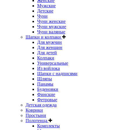
Женские
Мужские
Детские
Чуни
Чуни женские
Чуни мужские
Чуни валяные
Шапки и колпаки
Для мужчин
Для женщин
Для детей
Колпаки
Универсальные
Из войлока
Шапки с надписями
Шляпы
Панамы
Буденовки
Финские
Фетровые
Детская одежда
Коврики
Простыни
Полотенца
Комплекты