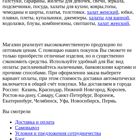
галстуки, сарафаны, жилеты для девочек, свечи, зеркала,
подсвечники, посуда, халаты для кухни, ковры,топы,
чемоданы и шорты, платья, толстовки,
халат женский
, юбки,
плавки, плеты, купальники, джемперы,
халаты для ванной
,
водолазки, блузы, комбинезоны, свитшоты,
халат женский
,
Магазин реализует высококачественную продукцию по
оптовым ценам. С помощью наших покупок Вы сможете не
только приобрести отличные изделия, но и существенно
сэкономить средства. Используйте удобный для Вас вид
оплаты: расплачивайтесь наличными, банковскими картами и
прочими способами. При оформлении заказа выберите
вариант оплаты, при этом стоимость доставки автоматически
включается в общий счёт покупки. Мы доставляем в города
России:
Казань, Краснодар, Нижний Новгород, Королев,
Ростов-на-дону, Самару, Санкт-Петербург, Воронеж,
Екатеринбург, Челябинск, Уфа, Новосибирск, Пермь.
Вы смотрели
Доставка и оплата
Самовывоз
Условия и предложения сотрудничества
Блог