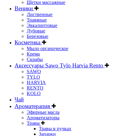
Щетки массажные
Веники
Лиственные
Травяные
Эвкалиптовые
Дубовые
Березовые
Косметика
Мыло органическое
Крема
Скрабы
Аксессуары Sawo Tylo Harvia Rento
SAWO
TYLO
HARVIA
RENTO
KOLO
Чай
Ароматерапия
Эфирные масла
Ароматизаторы
Травы
Травы в пучках
Запарки