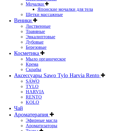
Мочалки
Японские мочалки для тела
Щетки массажные
Веники
Лиственные
Травяные
Эвкалиптовые
Дубовые
Березовые
Косметика
Мыло органическое
Крема
Скрабы
Аксессуары Sawo Tylo Harvia Rento
SAWO
TYLO
HARVIA
RENTO
KOLO
Чай
Ароматерапия
Эфирные масла
Ароматизаторы
Травы