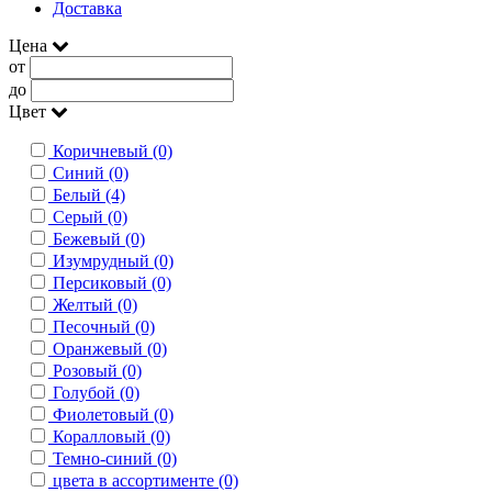
Доставка
Цена
от
до
Цвет
Коричневый (0)
Синий (0)
Белый (4)
Серый (0)
Бежевый (0)
Изумрудный (0)
Персиковый (0)
Желтый (0)
Песочный (0)
Оранжевый (0)
Розовый (0)
Голубой (0)
Фиолетовый (0)
Коралловый (0)
Темно-синий (0)
цвета в ассортименте (0)