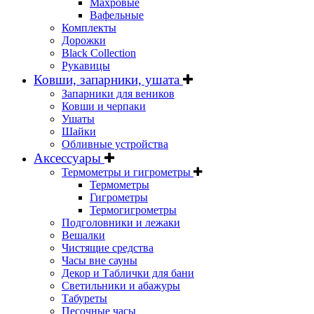
Махровые
Вафельные
Комплекты
Дорожки
Black Collection
Рукавицы
Ковши, запарники, ушата
Запарники для веников
Ковши и черпаки
Ушаты
Шайки
Обливные устройства
Аксессуары
Термометры и гигрометры
Термометры
Гигрометры
Термогигрометры
Подголовники и лежаки
Вешалки
Чистящие средства
Часы вне сауны
Декор и Таблички для бани
Светильники и абажуры
Табуреты
Песочные часы