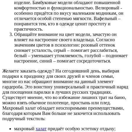
изделие. Бамбуковые модели обладают повышенной
комфортностью и функциональностью. Велюровый -
особенно придётся по вкусу маленьким модникам, он
отличается особой степенью мягкости. Вафельный –
понравится тем, кто в одежде ценит простоту и
практичность.
Обращайте внимание на цвет модели, зачастую он
влияет на настроение своего владельца. Согласно
значениям цветов в психологии: розовый оттенок
снимает усталость, серый – помогает расслабиться,
белый – уменьшает утомляемость, голубой – поднимает
настроение, синий – помогает сосредоточиться.
Желаете заказать одежду? На сегодняшний день, выбирая
подарки к празднику для своих друзей и членов семьи,
многие из нас обращают внимание на данный элемент
гардероба. Это воистину универсальный и практичный наряд
для посещения парилки в лучших русских традициях.
Существует мнение, что во избежание лишних трат на баню,
можно взять обычное полотенце, простынь или плед.
Махровый халат обладает неоспоримыми преимуществами,
благодаря которым Вам больше не захочется использовать
подручный текстиль:
махровый
халат
придаёт особую эстетику отдыху;