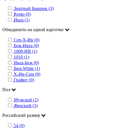
Знатный Банщик (3)
Rento (0)
Икеа (1)
Объединить на одной карточке
Сер-Х-Ив (0)
Беж-Икеа (0)
1008-ИВ (1)
1010 (1)
Икеа-Беж (0)
Ikea-White (1)
Х-Ив-Син (0)
Графит (0)
Пол
Мужской (2)
Женский (3)
Российский размер
54 (0)