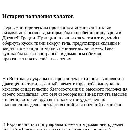
История появления халатов
Первым историческим прототипом можно считать так
называемые пеплосы, которые были особенно популярны в
Древней Греции. Принцип носки заключался в том, чтобы
обернуть кусок ткани вокруг тела, предусмотрев складки и
закрепить его при помощи специальных застёжек. Такая
туника была распространена в домашнем обиходе
практически всех слоёв населения.
На Востоке их украшали дорогой декоративной вышивкой и
драгоценностями, - данный элемент гардероба выступал в
качестве свидетельства благосостояния и высокого положения
своего обладателя. Это был своеобразный знак почёта высшей
степени, который вручали за какое-нибудь успешно
выполненное дело государственной или военной важности.
В Европе он стал популярным элементом домашней одежды
после XVII века, когда дома стали возводить по новой