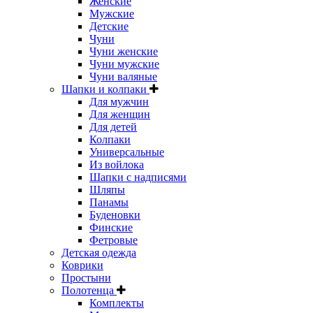
Женские
Мужские
Детские
Чуни
Чуни женские
Чуни мужские
Чуни валяные
Шапки и колпаки
Для мужчин
Для женщин
Для детей
Колпаки
Универсальные
Из войлока
Шапки с надписями
Шляпы
Панамы
Буденовки
Финские
Фетровые
Детская одежда
Коврики
Простыни
Полотенца
Комплекты