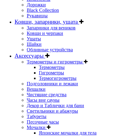
Дорожки
Black Collection
Рукавицы
Ковши, запарники, ушата
Запарники для веников
Ковши и черпаки
Ушаты
Шайки
Обливные устройства
Аксессуары
Термометры и гигрометры
Термометры
Гигрометры
Термогигрометры
Подголовники и лежаки
Вешалки
Чистящие средства
Часы вне сауны
Декор и Таблички для бани
Светильники и абажуры
Табуреты
Песочные часы
Мочалки
Японские мочалки для тела