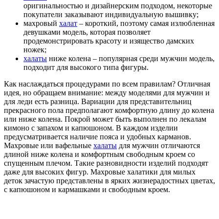
оригинальностью и дизайнерским подходом, некоторые
покупатели заказывают индивидуальную вышивку;
махровый
халат
– короткий, поэтому самая излюбленная
девушками модель, которая позволяет
продемонстрировать красоту и изящество дамских
ножек;
халаты
ниже колена – популярная среди мужчин модель,
подходит для высокого типа фигуры.
Как наслаждаться процедурами по всем правилам? Отличная
идея, но обращаем внимание: между моделями для мужчин и
для леди есть разница. Вариации для представительниц
прекрасного пола предполагают комфортную длину до колена
или ниже колена. Покрой может быть выполнен по лекалам
кимоно с запахом и капюшоном. В каждом изделии
предусматривается наличие пояса и удобных карманов.
Махровые или вафельные
халаты
для мужчин отличаются
длиной ниже колена и комфортным свободным кроем со
спущенным плечом. Такие разновидности изделий подходят
даже для высоких фигур. Махровые халатики для милых
деток зачастую представлены в ярких жизнерадостных цветах,
с капюшоном и кармашками и свободным кроем.