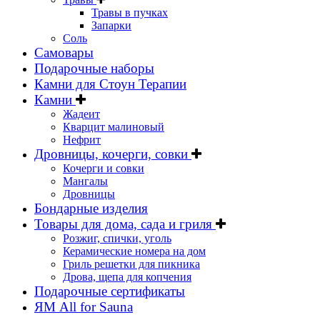
Травы в пучках
Запарки
Соль
Самовары
Подарочные наборы
Камни для Стоун Терапии
Камни
Жадеит
Кварцит малиновый
Нефрит
Дровницы, кочерги, совки
Кочерги и совки
Мангалы
Дровницы
Бондарные изделия
Товары для дома, сада и гриля
Розжиг, спички, уголь
Керамические номера на дом
Гриль решетки для пикника
Дрова, щепа для копчения
Подарочные сертификаты
ЯМ All for Sauna