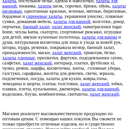
халаты
, постельное белье, одеяла и наволочки,
халаты для
ванной
, пижамы,
халаты
шелк, сорочки, брюки, обувь,
халаты
шелковые
,
однотонные красные,
зеленые,
мятные,
бирюзовые,
бордовые
и
сиреневые халаты
,
украшения унисекс, пляжные
сумки, домашняя мебель,
халаты для ванной
, колготки,
декор,
перчатки,
банный халат
,
халат женский
, наматрасники togas
home, чехлы karna, скатерти, спортивные рюкзаки, игрушки
для детей, мягкие кухонные полотенца,
халаты для ванны
и
душа, натуральная косметика для лица и ухода за кожей рук,
шторы, пудра, резинки, покрывала велюр, банный халат,
принадлежности, маски,
халат женский
, трикотаж, белье,
халаты длинные
, прихватки, фартуки, пододеяльники сатин,
салфетки,
халат женский
, интерьер, платки, футболки xl,
чулки, ремни, шарфы, косметички, зонты, головные уборы,
галстуки, сарафаны, жилеты для девочек, свечи, зеркала,
подсвечники, посуда, халаты для кухни, ковры,топы,
чемоданы и шорты, платья, толстовки,
халат женский
, юбки,
плавки, плеты, купальники, джемперы,
халаты для ванной
,
водолазки, блузы, комбинезоны, свитшоты,
халат женский
,
Магазин реализует высококачественную продукцию по
оптовым ценам. С помощью наших покупок Вы сможете не
только приобрести отличные изделия, но и существенно