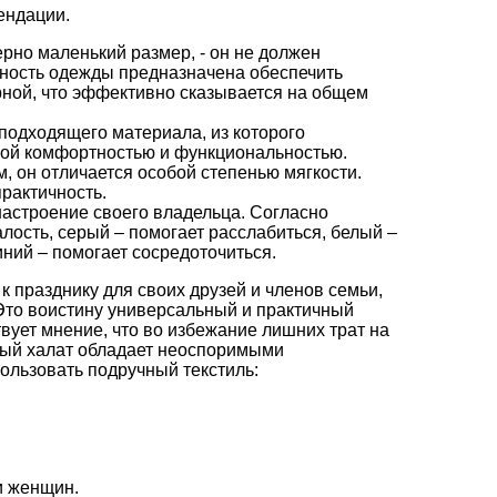
ендации.
рно маленький размер, - он не должен
дность одежды предназначена обеспечить
ной, что эффективно сказывается на общем
подходящего материала, из которого
ой комфортностью и функциональностью.
, он отличается особой степенью мягкости.
практичность.
настроение своего владельца. Согласно
алость, серый – помогает расслабиться, белый –
ний – помогает сосредоточиться.
 празднику для своих друзей и членов семьи,
Это воистину универсальный и практичный
вует мнение, что во избежание лишних трат на
вый халат обладает неоспоримыми
ользовать подручный текстиль:
и женщин.