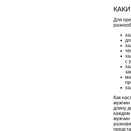
КАКИ
Для пре
разнооб
ха
дл
ха
тё
ха
с 
ха
за
ма
пр
ха
Как нас
мужчин 
длину д
каждом 
мужчин 
разнови
предста