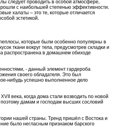
уалы следует проводить в особой атмосфере,
прошли с наибольшей степенью эффективности.
вые халаты – это те, которые отличается
собой эстетикой.
пеплосы, которые были особенно популярны в
усок ткани вокруг тела, предусмотрев складки и
ыла распространена в домашнем обиходе
енностями, - данный элемент гардероба
ложения своего обладателя. Это был
акое-нибудь успешно выполненное дело
II века, когда дома стали возводить по новой
 поэтому дамам и господам высших сословий
тории нашей страны. Тренд пришёл с Востока и
еяние было негласным признаком барского