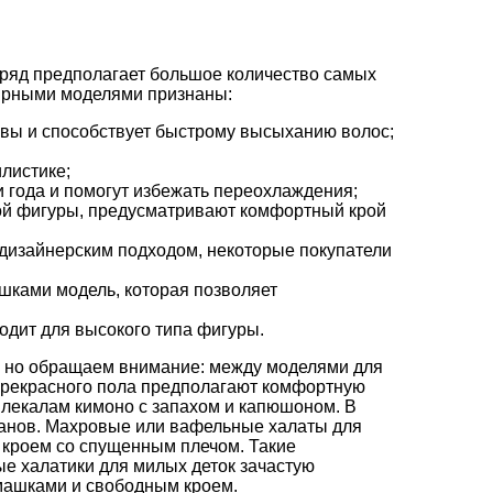
 ряд предполагает большое количество самых
ярными моделями признаны:
вы и способствует быстрому высыханию волос;
листике;
и года и помогут избежать переохлаждения;
ой фигуры, предусматривают комфортный крой
дизайнерским подходом, некоторые покупатели
шками модель, которая позволяет
одит для высокого типа фигуры.
, но обращаем внимание: между моделями для
 прекрасного пола предполагают комфортную
 лекалам кимоно с запахом и капюшоном. В
манов. Махровые или вафельные
халаты
для
кроем со спущенным плечом. Такие
е халатики для милых деток зачастую
машками и свободным кроем.