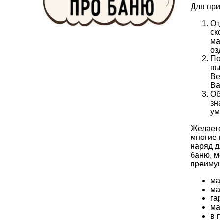
Для при
От
ск
ма
оз
По
вы
Ве
Ва
Об
зн
ум
Желаете
многие 
наряд д
баню, м
преимущ
ма
ма
га
ма
в 