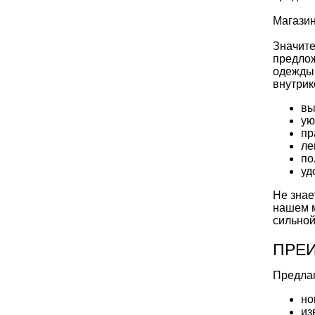
Магази
Значите
предлож
одежды,
внутрик
вы
ую
пр
ле
по
уд
Не знае
нашем м
сильной
ПРЕИ
Предлаг
но
из