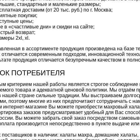
льшие, стандартные и маленькие размеры;
сплатная доставим (от 20 тыс. руб.) по г. Москва;
иятные покупки;
ступные цены;
le в «счастливые дни» и скидки на сайте;
стрый возврат;
змеры 2xl, xl.
вленная в ассортименте продукция произведена на базе 
 отличается современным подходом, инновационной техн
ьтате продукция отличается безупречным качеством в полно
ОК ПОТРЕБИТЕЛЯ
м критерием нашей работы является строгое соблюдение 
емого товара и адекватной ценовой политики. Мы отдаём 
 в нашей стране сильные традиции. Мы выстраиваем долго
ми, поэтому многие из них предпочитают сотрудничать с нам
 интернет-магазине Вы можете приобрести
махровый хала
ртировка заказов предусматривает удобный для Вас способ
оссии. Вы можете забрать свой заказ посредством самовыв
оплата производится непосредственно в пункте выдаче или
 поставщиков в наличии:
халаты махра
,
домашние халаты
,