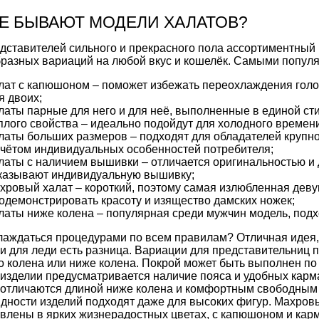
Е БЫВАЮТ МОДЕЛИ ХАЛАТОВ?
дставителей сильного и прекрасного пола ассортиментный
разных вариаций на любой вкус и кошелёк. Самыми попул
лат
с капюшоном – поможет избежать переохлаждения голо
я двоих;
латы парные
для него и для неё, выполненные в единой сти
плого свойства – идеально подойдут для холодного времен
латы больших размеров
– подходят для обладателей крупн
учётом индивидуальных особенностей потребителя;
латы
с наличием вышивки – отличается оригинальностью и 
казывают индивидуальную вышивку;
хровый
халат
– короткий, поэтому самая излюбленная деву
одемонстрировать красоту и изящество дамских ножек;
латы
ниже колена – популярная среди мужчин модель, подх
лаждаться процедурами по всем правилам? Отличная идея
и для леди есть разница. Вариации для представительниц
о колена или ниже колена. Покрой может быть выполнен по
изделии предусматривается наличие пояса и удобных кар
отличаются длиной ниже колена и комфортным свободным 
дности изделий подходят даже для высоких фигур. Махровы
влены в ярких жизнерадостных цветах, с капюшоном и кар