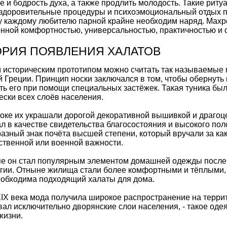
е и бодрость духа, а также продлить молодость. Такие рит
здоровительные процедуры и психоэмоциональный отдых 
 каждому любителю парной крайне необходим наряд. Махро
ной комфортностью, универсальностью, практичностью и о
ОРИЯ ПОЯВЛЕНИЯ ХАЛАТОВ
историческим прототипом можно считать так называемые 
 Греции. Принцип носки заключался в том, чтобы обернуть к
ть его при помощи специальных застёжек. Такая туника б
ески всех слоёв населения.
оке их украшали дорогой декоративной вышивкой и драгоц
л в качестве свидетельства благосостояния и высокого по
азный знак почёта высшей степени, который вручали за к
ственной или военной важности.
е он стал популярным элементом домашней одежды после XV
гии. Отныне жилища стали более комфортными и тёплыми,
обходима подходящий халаты для дома.
IX века мода получила широкое распространение на терри
вал исключительно дворянские слои населения, - такое од
жизни.