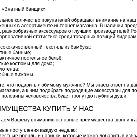
н «Знатный банщик»
льное количество покупателей обращают внимание на наш 
енных в ассортименте интернет-магазина. В наличии пре
 разнообразных аксессуаров от лучших производителей Рос
орпоративной статистике среди товарных позиций лидерам
сококачественный текстиль из бамбука;
тные банные;
актичное постельное бельё;
гкие костюмы для дома;
лотенца;
обные пижамы.
те, что подарить любимому мужчине? Мы знаем ответ на д
агазине, а к ним подобрать подходящие аксессуары для п
 половины человечества будет тронут до глубины души.
МУЩЕСТВА КУПИТЬ У НАС
аем Вашему вниманию основные преимущества шоппинга в
вые поступления каждую неделю;
вестные бренды и новинки, которые можно добавить в избр