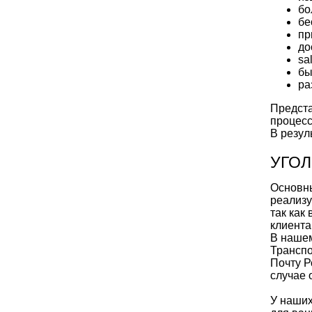
бо
бе
пр
до
sa
бы
ра
Предста
процесс
В резул
УГОЛ
Основны
реализу
так как
клиента
В нашем
Транспо
Почту Р
случае 
У наших