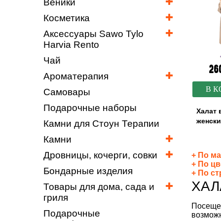
Веники
Косметика
Аксессуары Sawo Tylo
Harvia Rento
Чай
26
Ароматерапия
В К
Самовары
Подарочные наборы
Халат
женск
Камни для Стоун Терапии
Камни
Дровницы, кочерги, совки
По ма
По цв
Бондарные изделия
По ст
ХАЛ
Товары для дома, сада и
гриля
Посещен
Подарочные
возможн