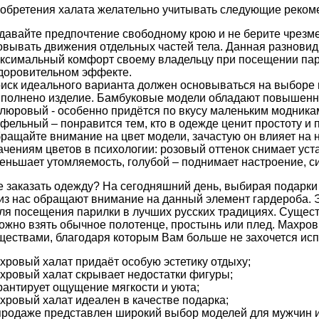
обретения халата желательно учитывать следующие реком
давайте предпочтение свободному крою и не берите чрезме
овывать движения отдельных частей тела. Данная разнови
ксимальный комфорт своему владельцу при посещении пар
доровительном эффекте.
иск идеального варианта должен основываться на выборе 
полнено изделие. Бамбуковые модели обладают повышенн
люровый - особенно придётся по вкусу маленьким модникам
фельный – понравится тем, кто в одежде ценит простоту и 
ращайте внимание на цвет модели, зачастую он влияет на 
ачениям цветов в психологии: розовый оттенок снимает уст
еньшает утомляемость, голубой – поднимает настроение, си
 заказать одежду? На сегодняшний день, выбирая подарки к
из нас обращают внимание на данный элемент гардероба. 
ля посещения парилки в лучших русских традициях. Сущест
ожно взять обычное полотенце, простынь или плед. Махро
ествами, благодаря которым Вам больше не захочется исп
хровый
халат
придаёт особую эстетику отдыху;
хровый халат
скрывает недостатки фигуры;
рантирует ощущение мягкости и уюта;
хровый
халат
идеален в качестве подарка;
продаже представлен широкий выбор моделей для мужчин 