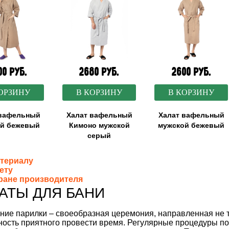
00 руб.
2680 руб.
2600 руб.
ОРЗИНУ
В КОРЗИНУ
В КОРЗИНУ
 вафельный
Халат вафельный
Халат вафельный
ий бежевый
Кимоно мужской
мужской бежевый
серый
териалу
ету
ране производителя
АТЫ ДЛЯ БАНИ
ие парилки – своеобразная церемония, направленная не то
ость приятного провести время. Регулярные процедуры по