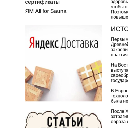
сертификаты
здоровь
чтобы о
ЯМ All for Sauna
Поэтому
повышен
ИСТ
Первым 
Древней
закрепи
практич
На Вост
выступа
своеобр
государ
В Европ
техноло
была не
После X
затраги
образа 