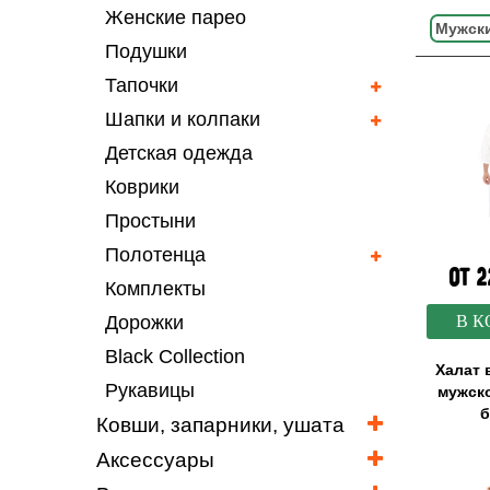
Женские парео
Мужск
Подушки
Тапочки
Шапки и колпаки
Детская одежда
Коврики
Простыни
Полотенца
от 2
Комплекты
Дорожки
В К
Black Collection
Халат
Рукавицы
мужск
б
Ковши, запарники, ушата
Аксессуары