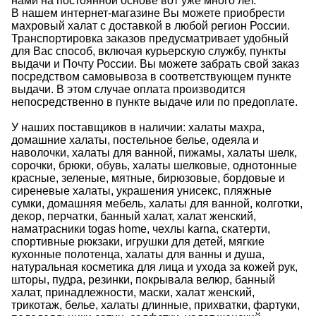
нами на постоянной основе вот уже много лет.
В нашем интернет-магазине Вы можете приобрести
махровый халат
с доставкой в любой регион России.
Транспортировка заказов предусматривает удобный
для Вас способ, включая курьерскую службу, пункты
выдачи и Почту России. Вы можете забрать свой заказ
посредством самовывоза в соответствующем пункте
выдачи. В этом случае оплата производится
непосредственно в пункте выдаче или по предоплате.
У наших поставщиков в наличии:
халаты махра
,
домашние халаты
, постельное белье, одеяла и
наволочки,
халаты для ванной
, пижамы,
халаты
шелк,
сорочки, брюки, обувь,
халаты шелковые
,
однотонные
красные,
зеленые,
мятные,
бирюзовые, бордовые
и
сиреневые халаты
,
украшения унисекс, пляжные
сумки, домашняя мебель,
халаты для ванной
, колготки,
декор, перчатки,
банный халат
,
халат женский
,
наматрасники togas home, чехлы karna, скатерти,
спортивные рюкзаки, игрушки для детей, мягкие
кухонные полотенца,
халаты для ванны
и душа,
натуральная косметика для лица и ухода за кожей рук,
шторы, пудра, резинки, покрывала велюр, банный
халат, принадлежности, маски,
халат женский
,
трикотаж, белье,
халаты длинные
, прихватки, фартуки,