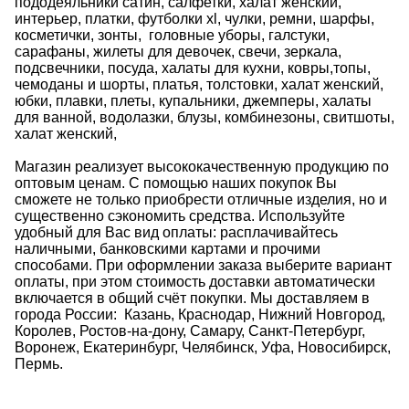
пододеяльники сатин, салфетки,
халат женский
,
интерьер, платки, футболки xl, чулки, ремни, шарфы,
косметички, зонты, головные уборы, галстуки,
сарафаны, жилеты для девочек, свечи, зеркала,
подсвечники, посуда, халаты для кухни, ковры,топы,
чемоданы и шорты, платья, толстовки,
халат женский
,
юбки, плавки, плеты, купальники, джемперы,
халаты
для ванной
, водолазки, блузы, комбинезоны, свитшоты,
халат женский
,
Магазин реализует высококачественную продукцию по
оптовым ценам. С помощью наших покупок Вы
сможете не только приобрести отличные изделия, но и
существенно сэкономить средства. Используйте
удобный для Вас вид оплаты: расплачивайтесь
наличными, банковскими картами и прочими
способами. При оформлении заказа выберите вариант
оплаты, при этом стоимость доставки автоматически
включается в общий счёт покупки. Мы доставляем в
города России:
Казань, Краснодар, Нижний Новгород,
Королев, Ростов-на-дону, Самару, Санкт-Петербург,
Воронеж, Екатеринбург, Челябинск, Уфа, Новосибирск,
Пермь.