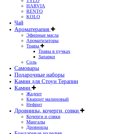
TYLO
HARVIA
RENTO
KOLO
Чай
Ароматерапия
Эфирные масла
Ароматизаторы
Травы
Травы в пучках
Запарки
Соль
Самовары
Подарочные наборы
Камни для Стоун Терапии
Камни
Жадеит
Кварцит малиновый
Нефрит
Дровницы, кочерги, совки
Кочерги и совки
Мангалы
Дровницы
Бондарные изделия