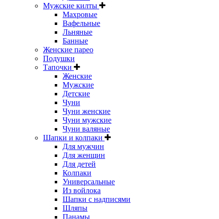
Мужские килты
Махровые
Вафельные
Льняные
Банные
Женские парео
Подушки
Тапочки
Женские
Мужские
Детские
Чуни
Чуни женские
Чуни мужские
Чуни валяные
Шапки и колпаки
Для мужчин
Для женщин
Для детей
Колпаки
Универсальные
Из войлока
Шапки с надписями
Шляпы
Панамы