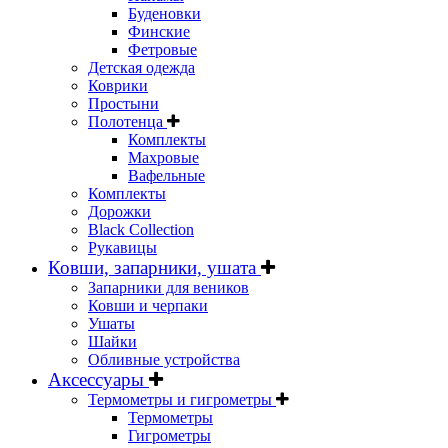
Буденовки
Финские
Фетровые
Детская одежда
Коврики
Простыни
Полотенца
Комплекты
Махровые
Вафельные
Комплекты
Дорожки
Black Collection
Рукавицы
Ковши, запарники, ушата
Запарники для веников
Ковши и черпаки
Ушаты
Шайки
Обливные устройства
Аксессуары
Термометры и гигрометры
Термометры
Гигрометры