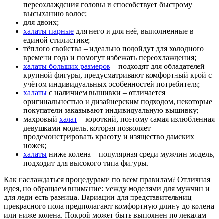
переохлаждения головы и способствует быстрому
высыханию волос;
для двоих;
халаты парные
для него и для неё, выполненные в
единой стилистике;
тёплого свойства – идеально подойдут для холодного
времени года и помогут избежать переохлаждения;
халаты больших размеров
– подходят для обладателей
крупной фигуры, предусматривают комфортный крой с
учётом индивидуальных особенностей потребителя;
халаты
с наличием вышивки – отличается
оригинальностью и дизайнерским подходом, некоторые
покупатели заказывают индивидуальную вышивку;
махровый
халат
– короткий, поэтому самая излюбленная
девушками модель, которая позволяет
продемонстрировать красоту и изящество дамских
ножек;
халаты
ниже колена – популярная среди мужчин модель,
подходит для высокого типа фигуры.
Как наслаждаться процедурами по всем правилам? Отличная
идея, но обращаем внимание: между моделями для мужчин и
для леди есть разница. Вариации для представительниц
прекрасного пола предполагают комфортную длину до колена
или ниже колена. Покрой может быть выполнен по лекалам