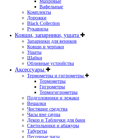
Махровые
Вафельные
Комплекты
Дорожки
Black Collection
Рукавицы
Ковши, запарники, ушата
Запарники для веников
Ковши и черпаки
Ушаты
Шайки
Обливные устройства
Аксессуары
Термометры и гигрометры
Термометры
Гигрометры
Термогигрометры
Подголовники и лежаки
Вешалки
Чистящие средства
Часы вне сауны
Декор и Таблички для бани
Светильники и абажуры
Табуреты
Песочные часы