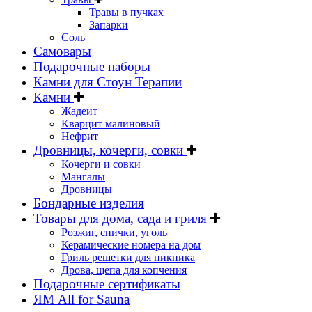
Травы в пучках
Запарки
Соль
Самовары
Подарочные наборы
Камни для Стоун Терапии
Камни
Жадеит
Кварцит малиновый
Нефрит
Дровницы, кочерги, совки
Кочерги и совки
Мангалы
Дровницы
Бондарные изделия
Товары для дома, сада и гриля
Розжиг, спички, уголь
Керамические номера на дом
Гриль решетки для пикника
Дрова, щепа для копчения
Подарочные сертификаты
ЯМ All for Sauna