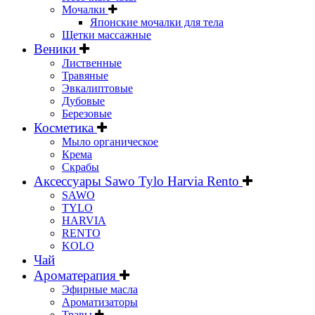
Мочалки
Японские мочалки для тела
Щетки массажные
Веники
Лиственные
Травяные
Эвкалиптовые
Дубовые
Березовые
Косметика
Мыло органическое
Крема
Скрабы
Аксессуары Sawo Tylo Harvia Rento
SAWO
TYLO
HARVIA
RENTO
KOLO
Чай
Ароматерапия
Эфирные масла
Ароматизаторы
Травы