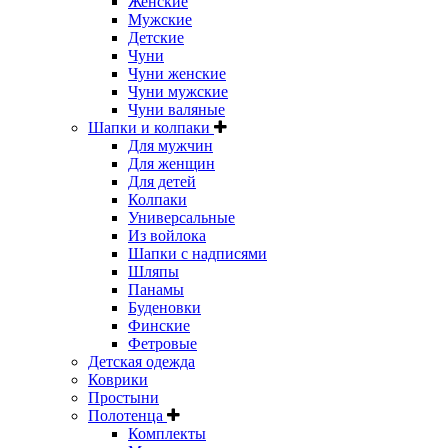
Женские
Мужские
Детские
Чуни
Чуни женские
Чуни мужские
Чуни валяные
Шапки и колпаки
Для мужчин
Для женщин
Для детей
Колпаки
Универсальные
Из войлока
Шапки с надписями
Шляпы
Панамы
Буденовки
Финские
Фетровые
Детская одежда
Коврики
Простыни
Полотенца
Комплекты