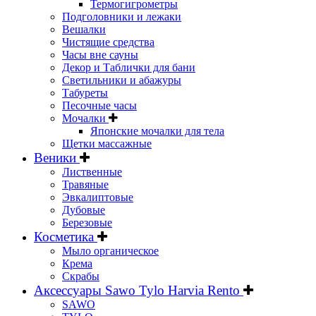
Термогигрометры
Подголовники и лежаки
Вешалки
Чистящие средства
Часы вне сауны
Декор и Таблички для бани
Светильники и абажуры
Табуреты
Песочные часы
Мочалки
Японские мочалки для тела
Щетки массажные
Веники
Лиственные
Травяные
Эвкалиптовые
Дубовые
Березовые
Косметика
Мыло органическое
Крема
Скрабы
Аксессуары Sawo Tylo Harvia Rento
SAWO