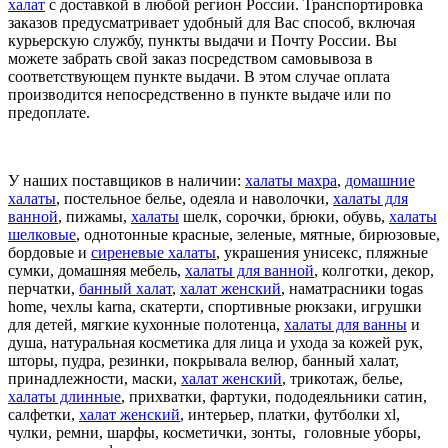
халат
с доставкой в любой регион России. Транспортировка
заказов предусматривает удобный для Вас способ, включая
курьерскую службу, пункты выдачи и Почту России. Вы
можете забрать свой заказ посредством самовывоза в
соответствующем пункте выдачи. В этом случае оплата
производится непосредственно в пункте выдаче или по
предоплате.
У наших поставщиков в наличии:
халаты махра
,
домашние
халаты
, постельное белье, одеяла и наволочки,
халаты для
ванной
, пижамы,
халаты
шелк, сорочки, брюки, обувь,
халаты
шелковые
,
однотонные красные,
зеленые,
мятные,
бирюзовые,
бордовые
и
сиреневые халаты
,
украшения унисекс, пляжные
сумки, домашняя мебель,
халаты для ванной
, колготки,
декор,
перчатки,
банный халат
,
халат женский
, наматрасники togas
home, чехлы karna, скатерти, спортивные рюкзаки, игрушки
для детей, мягкие кухонные полотенца,
халаты для ванны
и
душа, натуральная косметика для лица и ухода за кожей рук,
шторы, пудра, резинки, покрывала велюр, банный халат,
принадлежности, маски,
халат женский
, трикотаж, белье,
халаты длинные
, прихватки, фартуки, пододеяльники сатин,
салфетки,
халат женский
, интерьер, платки, футболки xl,
чулки, ремни, шарфы, косметички, зонты, головные уборы,