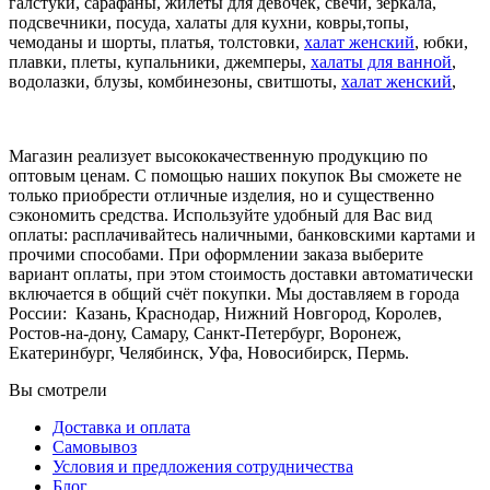
галстуки, сарафаны, жилеты для девочек, свечи, зеркала,
подсвечники, посуда, халаты для кухни, ковры,топы,
чемоданы и шорты, платья, толстовки,
халат женский
, юбки,
плавки, плеты, купальники, джемперы,
халаты для ванной
,
водолазки, блузы, комбинезоны, свитшоты,
халат женский
,
Магазин реализует высококачественную продукцию по
оптовым ценам. С помощью наших покупок Вы сможете не
только приобрести отличные изделия, но и существенно
сэкономить средства. Используйте удобный для Вас вид
оплаты: расплачивайтесь наличными, банковскими картами и
прочими способами. При оформлении заказа выберите
вариант оплаты, при этом стоимость доставки автоматически
включается в общий счёт покупки. Мы доставляем в города
России:
Казань, Краснодар, Нижний Новгород, Королев,
Ростов-на-дону, Самару, Санкт-Петербург, Воронеж,
Екатеринбург, Челябинск, Уфа, Новосибирск, Пермь.
Вы смотрели
Доставка и оплата
Самовывоз
Условия и предложения сотрудничества
Блог