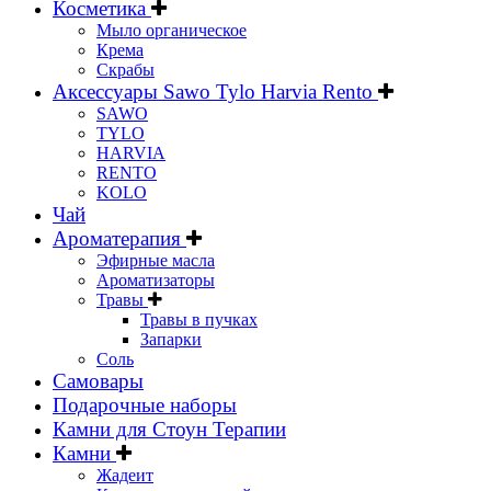
Косметика
Мыло органическое
Крема
Скрабы
Аксессуары Sawo Tylo Harvia Rento
SAWO
TYLO
HARVIA
RENTO
KOLO
Чай
Ароматерапия
Эфирные масла
Ароматизаторы
Травы
Травы в пучках
Запарки
Соль
Самовары
Подарочные наборы
Камни для Стоун Терапии
Камни
Жадеит