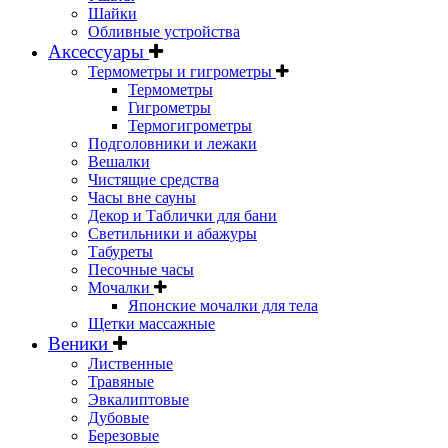
Шайки
Обливные устройства
Аксессуары
Термометры и гигрометры
Термометры
Гигрометры
Термогигрометры
Подголовники и лежаки
Вешалки
Чистящие средства
Часы вне сауны
Декор и Таблички для бани
Светильники и абажуры
Табуреты
Песочные часы
Мочалки
Японские мочалки для тела
Щетки массажные
Веники
Лиственные
Травяные
Эвкалиптовые
Дубовые
Березовые