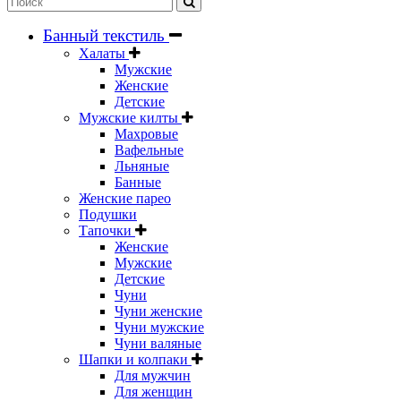
Банный текстиль
Халаты
Мужские
Женские
Детские
Мужские килты
Махровые
Вафельные
Льняные
Банные
Женские парео
Подушки
Тапочки
Женские
Мужские
Детские
Чуни
Чуни женские
Чуни мужские
Чуни валяные
Шапки и колпаки
Для мужчин
Для женщин