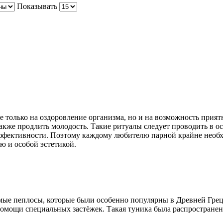
Показывать
е только на оздоровление организма, но и на возможность прия
 также продлить молодость. Такие ритуалы следует проводить в 
ективности. Поэтому каждому любителю парной крайне необход
 и особой эстетикой.
ые пеплосы, которые были особенно популярны в Древней Греци
 помощи специальных застёжек. Такая туника была распространен