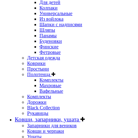
Для детей
Колпаки
Универсальные
Из войлока
Шапки с надписями
Шляпы
Панамы
Буденовки
Финские
Фетровые
Детская одежда
Коврики
Простыни
Полотенца
Комплекты
Махровые
Вафельные
Комплекты
Дорожки
Black Collection
Рукавицы
Ковши, запарники, ушата
Запарники для веников
Ковши и черпаки
Ушаты