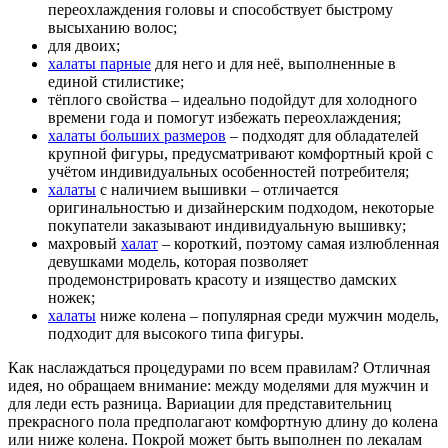
переохлаждения головы и способствует быстрому
высыханию волос;
для двоих;
халаты парные
для него и для неё, выполненные в
единой стилистике;
тёплого свойства – идеально подойдут для холодного
времени года и помогут избежать переохлаждения;
халаты больших размеров
– подходят для обладателей
крупной фигуры, предусматривают комфортный крой с
учётом индивидуальных особенностей потребителя;
халаты
с наличием вышивки – отличается
оригинальностью и дизайнерским подходом, некоторые
покупатели заказывают индивидуальную вышивку;
махровый
халат
– короткий, поэтому самая излюбленная
девушками модель, которая позволяет
продемонстрировать красоту и изящество дамских
ножек;
халаты
ниже колена – популярная среди мужчин модель,
подходит для высокого типа фигуры.
Как наслаждаться процедурами по всем правилам? Отличная
идея, но обращаем внимание: между моделями для мужчин и
для леди есть разница. Вариации для представительниц
прекрасного пола предполагают комфортную длину до колена
или ниже колена. Покрой может быть выполнен по лекалам