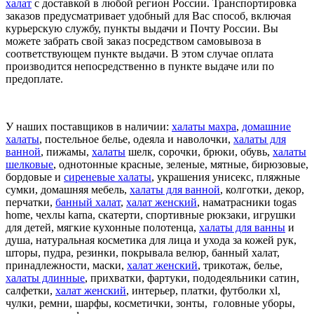
халат
с доставкой в любой регион России. Транспортировка
заказов предусматривает удобный для Вас способ, включая
курьерскую службу, пункты выдачи и Почту России. Вы
можете забрать свой заказ посредством самовывоза в
соответствующем пункте выдачи. В этом случае оплата
производится непосредственно в пункте выдаче или по
предоплате.
У наших поставщиков в наличии:
халаты махра
,
домашние
халаты
, постельное белье, одеяла и наволочки,
халаты для
ванной
, пижамы,
халаты
шелк, сорочки, брюки, обувь,
халаты
шелковые
,
однотонные красные,
зеленые,
мятные,
бирюзовые,
бордовые
и
сиреневые халаты
,
украшения унисекс, пляжные
сумки, домашняя мебель,
халаты для ванной
, колготки,
декор,
перчатки,
банный халат
,
халат женский
, наматрасники togas
home, чехлы karna, скатерти, спортивные рюкзаки, игрушки
для детей, мягкие кухонные полотенца,
халаты для ванны
и
душа, натуральная косметика для лица и ухода за кожей рук,
шторы, пудра, резинки, покрывала велюр, банный халат,
принадлежности, маски,
халат женский
, трикотаж, белье,
халаты длинные
, прихватки, фартуки, пододеяльники сатин,
салфетки,
халат женский
, интерьер, платки, футболки xl,
чулки, ремни, шарфы, косметички, зонты, головные уборы,