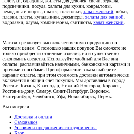
галстуки, сарафаны, жилеты для девочек, свечи, зеркала,
подсвечники, посуда, халаты для кухни, ковры,топы,
чемоданы и шорты, платья, толстовки,
халат женский
, юбки,
плавки, плеты, купальники, джемперы,
халаты для ванной
,
водолазки, блузы, комбинезоны, свитшоты,
халат женский
,
Магазин реализует высококачественную продукцию по
оптовым ценам. С помощью наших покупок Вы сможете не
только приобрести отличные изделия, но и существенно
сэкономить средства. Используйте удобный для Вас вид
оплаты: расплачивайтесь наличными, банковскими картами и
прочими способами. При оформлении заказа выберите
вариант оплаты, при этом стоимость доставки автоматически
включается в общий счёт покупки. Мы доставляем в города
России:
Казань, Краснодар, Нижний Новгород, Королев,
Ростов-на-дону, Самару, Санкт-Петербург, Воронеж,
Екатеринбург, Челябинск, Уфа, Новосибирск, Пермь.
Вы смотрели
Доставка и оплата
Самовывоз
Условия и предложения сотрудничества
Блог