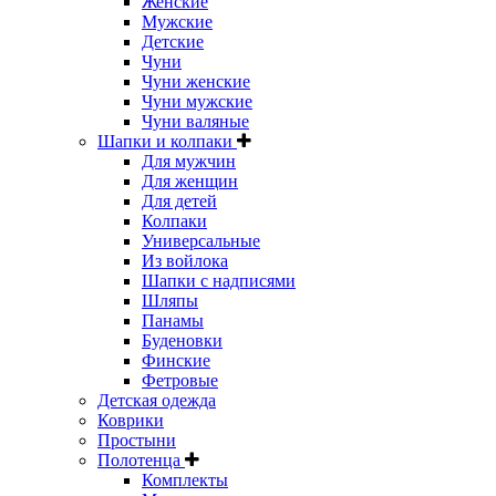
Женские
Мужские
Детские
Чуни
Чуни женские
Чуни мужские
Чуни валяные
Шапки и колпаки
Для мужчин
Для женщин
Для детей
Колпаки
Универсальные
Из войлока
Шапки с надписями
Шляпы
Панамы
Буденовки
Финские
Фетровые
Детская одежда
Коврики
Простыни
Полотенца
Комплекты