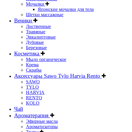
Мочалки
Японские мочалки для тела
Щетки массажные
Веники
Лиственные
Травяные
Эвкалиптовые
Дубовые
Березовые
Косметика
Мыло органическое
Крема
Скрабы
Аксессуары Sawo Tylo Harvia Rento
SAWO
TYLO
HARVIA
RENTO
KOLO
Чай
Ароматерапия
Эфирные масла
Ароматизаторы
Травы