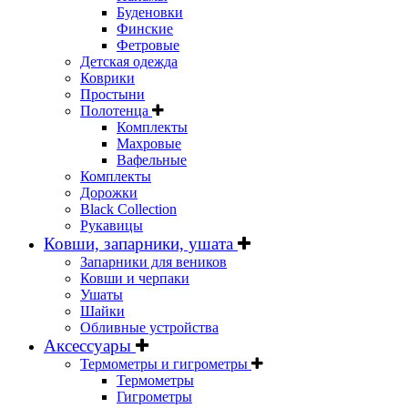
Буденовки
Финские
Фетровые
Детская одежда
Коврики
Простыни
Полотенца
Комплекты
Махровые
Вафельные
Комплекты
Дорожки
Black Collection
Рукавицы
Ковши, запарники, ушата
Запарники для веников
Ковши и черпаки
Ушаты
Шайки
Обливные устройства
Аксессуары
Термометры и гигрометры
Термометры
Гигрометры