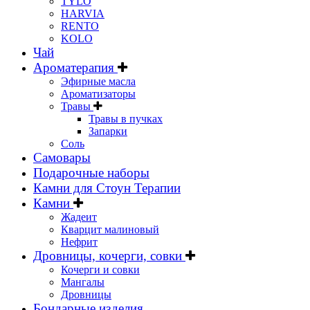
TYLO
HARVIA
RENTO
KOLO
Чай
Ароматерапия
Эфирные масла
Ароматизаторы
Травы
Травы в пучках
Запарки
Соль
Самовары
Подарочные наборы
Камни для Стоун Терапии
Камни
Жадеит
Кварцит малиновый
Нефрит
Дровницы, кочерги, совки
Кочерги и совки
Мангалы
Дровницы
Бондарные изделия