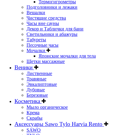
Термогигрометры
Подголовники и лежаки
Вешалки
Чистящие средства
Часы вне сауны
Декор и Таблички для бани
Светильники и абажуры
Табуреты
Песочные часы
Мочалки
Японские мочалки для тела
Щетки массажные
Веники
Лиственные
Травяные
Эвкалиптовые
Дубовые
Березовые
Косметика
Мыло органическое
Крема
Скрабы
Аксессуары Sawo Tylo Harvia Rento
SAWO