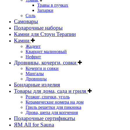
Травы в пучках
Запарки
Соль
Самовары
Подарочные наборы
Камни для Стоун Терапии
Камни
Жадеит
Кварцит малиновый
Нефрит
Дровницы, кочерги, совки
Кочерги и совки
Мангалы
Дровницы
Бондарные изделия
Товары для дома, сада и гриля
Розжиг, спички, уголь
Керамические номера на дом
Гриль решетки для пикника
Дрова, щепа для копчения
Подарочные сертификаты
ЯМ All for Sauna