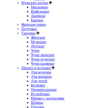
Мужские килты
Махровые
Вафельные
Льняные
Банные
Женские парео
Подушки
Тапочки
Женские
Мужские
Детские
Чуни
Чуни женские
Чуни мужские
Чуни валяные
Шапки и колпаки
Для мужчин
Для женщин
Для детей
Колпаки
Универсальные
Из войлока
Шапки с надписями
Шляпы
Панамы