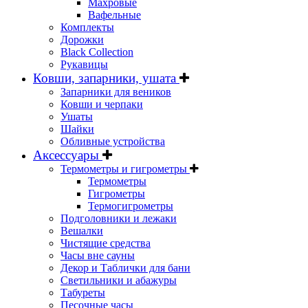
Махровые
Вафельные
Комплекты
Дорожки
Black Collection
Рукавицы
Ковши, запарники, ушата
Запарники для веников
Ковши и черпаки
Ушаты
Шайки
Обливные устройства
Аксессуары
Термометры и гигрометры
Термометры
Гигрометры
Термогигрометры
Подголовники и лежаки
Вешалки
Чистящие средства
Часы вне сауны
Декор и Таблички для бани
Светильники и абажуры
Табуреты
Песочные часы