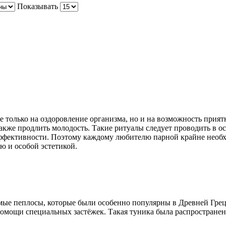
Показывать
е только на оздоровление организма, но и на возможность прия
 также продлить молодость. Такие ритуалы следует проводить в 
ективности. Поэтому каждому любителю парной крайне необход
 и особой эстетикой.
ые пеплосы, которые были особенно популярны в Древней Греци
 помощи специальных застёжек. Такая туника была распространен