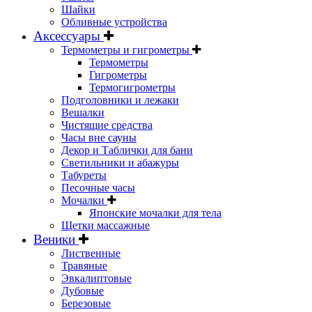
Шайки
Обливные устройства
Аксессуары
Термометры и гигрометры
Термометры
Гигрометры
Термогигрометры
Подголовники и лежаки
Вешалки
Чистящие средства
Часы вне сауны
Декор и Таблички для бани
Светильники и абажуры
Табуреты
Песочные часы
Мочалки
Японские мочалки для тела
Щетки массажные
Веники
Лиственные
Травяные
Эвкалиптовые
Дубовые
Березовые