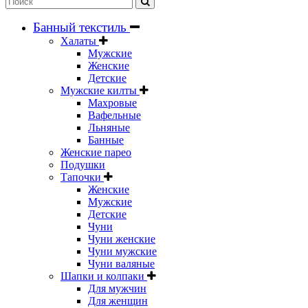
Банный текстиль
Халаты
Мужские
Женские
Детские
Мужские килты
Махровые
Вафельные
Льняные
Банные
Женские парео
Подушки
Тапочки
Женские
Мужские
Детские
Чуни
Чуни женские
Чуни мужские
Чуни валяные
Шапки и колпаки
Для мужчин
Для женщин