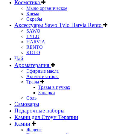
Косметика
Мыло органическое
Крема
Скрабы
Аксессуары Sawo Tylo Harvia Rento
SAWO
TYLO
HARVIA
RENTO
KOLO
Чай
Ароматерапия
Эфирные масла
Ароматизаторы
Травы
Травы в пучках
Запарки
Соль
Самовары
Подарочные наборы
Камни для Стоун Терапии
Камни
Жадеит