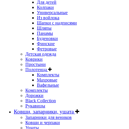
Для детей
Колпаки
Универсальные
Из войлока
Шапки с надписями
Шляпы
Панамы
Буденовки
Финские
Фетровые
Детская одежда
Коврики
Простыни
Полотенца
Комплекты
Махровые
Вафельные
Комплекты
Дорожки
Black Collection
Рукавицы
Ковши, запарники, ушата
Запарники для веников
Ковши и черпаки
Ушаты